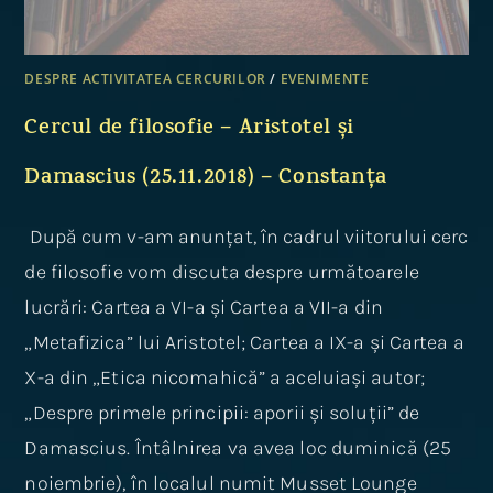
DESPRE ACTIVITATEA CERCURILOR
/
EVENIMENTE
Cercul de filosofie – Aristotel și
Damascius (25.11.2018) – Constanța
După cum v-am anunțat, în cadrul viitorului cerc
de filosofie vom discuta despre următoarele
lucrări: Cartea a VI-a și Cartea a VII-a din
„Metafizica” lui Aristotel; Cartea a IX-a și Cartea a
X-a din „Etica nicomahică” a aceluiași autor;
„Despre primele principii: aporii și soluții” de
Damascius. Întâlnirea va avea loc duminică (25
noiembrie), în localul numit Musset Lounge