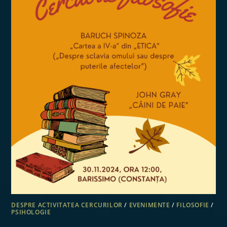
DESPRE ACTIVITATEA CERCURILOR
/
EVENIMENTE
/
FILOSOFIE
/
PSIHOLOGIE