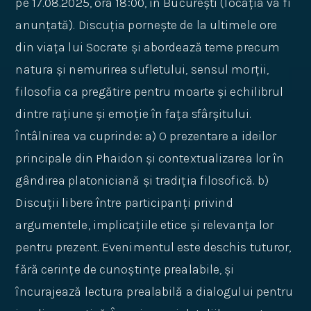
pe 17.08.2025, ora 18:00, în București (locația va fi
anunțată). Discuția pornește de la ultimele ore
din viața lui Socrate și abordează teme precum
natura și nemurirea sufletului, sensul morții,
filosofia ca pregătire pentru moarte și echilibrul
dintre rațiune și emoție în fața sfârșitului.
Întâlnirea va cuprinde: a) O prezentare a ideilor
principale din Phaidon și contextualizarea lor în
gândirea platoniciană și tradiția filosofică. b)
Discuții libere între participanți privind
argumentele, implicațiile etice și relevanța lor
pentru prezent. Evenimentul este deschis tuturor,
fără cerințe de cunoștințe prealabile, și
încurajează lectura prealabilă a dialogului pentru