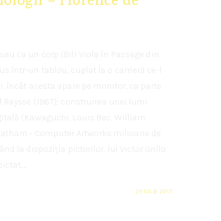
nologii – Florence de
au ca un corp (Bill Viola în Passage din
us într-un tablou, cuplat la o cameră ce-l
i, încât acesta apare pe monitor, ca parte
al Raysse (1967); construirea unei lumi
gitală (Kawaguchi, Louis Bec, William
Latham - Computer Artworks milioane de
nd la dispoziția pictorilor, lui Victor Grillo
ictat,…
29 IULIE 2017