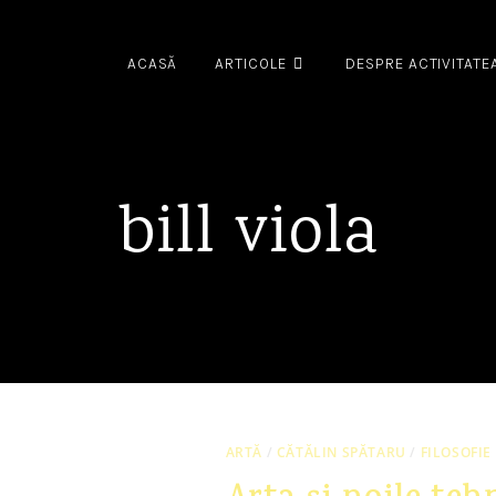
ACASĂ
ARTICOLE
DESPRE ACTIVITATE
bill viola
ARTĂ
/
CĂTĂLIN SPĂTARU
/
FILOSOFIE