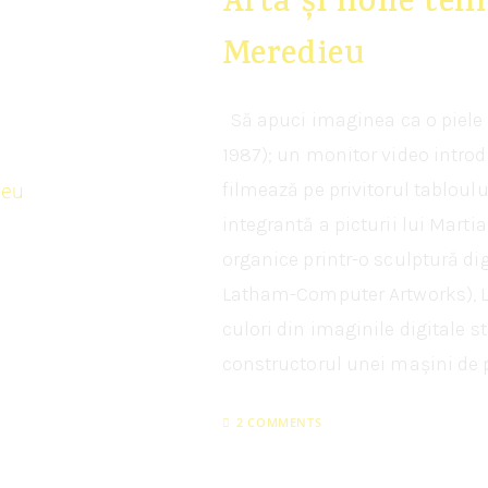
Arta și noile teh
Meredieu
Să apuci imaginea ca o piele s
1987); un monitor video introd
filmează pe privitorul tabloulu
integrantă a picturii lui Marti
organice printr-o sculptură di
Latham-Computer Artworks), 
culori din imaginile digitale stâ
constructorul unei mașini de p
2 COMMENTS