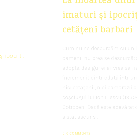
La moartea unui s
imaturi și ipocri
cetățeni barbari
Cum nu ne descurcăm cu un leș
oamenii nu prea se descurcă: st
adopte, desigur ei ar vrea sa fi
încremenit dintr-odată într-un c
nici cetățenii, nici camarazii
coșciugul lui Ion Iliescu (193
Cotroceni Dacă este adevărat 
a stat ascuns…
0 COMMENTS