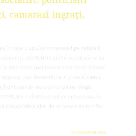
ocialist: politicieni
ți, camarazi ingrați,
 În fața trupului încremenit pe catafalc,
ânjeniți, afectați, neștiind ce atitudine să
e în altă parte, nicidecum să-și vadă viitorul
oșciug. Nici autoritățile, nici politicienii,
 de front comun nu au vrut să fie lângă
0-2025). Președintele-adolescent ascuns în
că președintele ales de milioane de români
24 OCTOMBRIE 2025