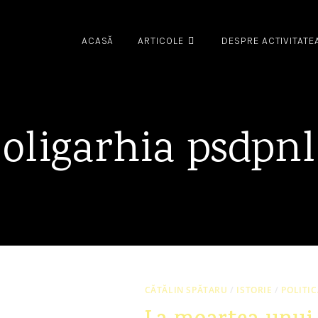
ACASĂ
ARTICOLE
DESPRE ACTIVITATE
oligarhia psdpnl
CĂTĂLIN SPĂTARU
/
ISTORIE
/
POLITIC