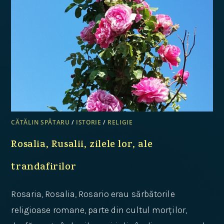
CĂTĂLIN SPĂTARU
/
ISTORIE
/
RELIGIE
Rosalia, Rusalii, zilele lor, ale
trandafirilor
Rosaria, Rosalia, Rosario erau sărbătorile
religioase romane, parte din cultul morților,