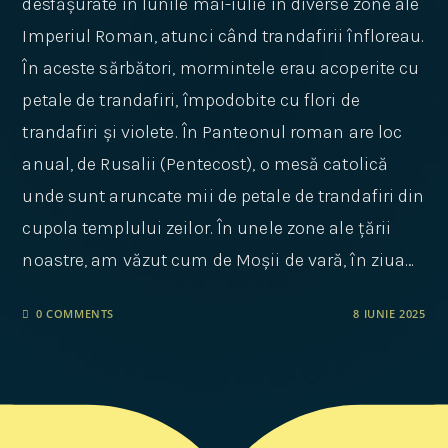
desfășurate în lunile mai-iulie în diverse zone ale
Imperiul Roman, atunci când trandafirii înfloreau.
În aceste sărbători, mormintele erau acoperite cu
petale de trandafiri, împodobite cu flori de
trandafiri și violete. În Panteonul roman are loc
anual, de Rusalii (Pentecost), o mesă catolică
unde sunt aruncate mii de petale de trandafiri din
cupola templului zeilor. În unele zone ale țării
noastre, am văzut cum de Moșii de vară, în ziua…
0 COMMENTS
8 IUNIE 2025