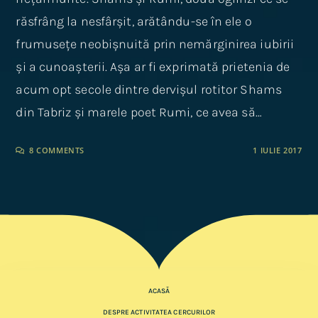
răsfrâng la nesfârșit, arătându-se în ele o
frumusețe neobișnuită prin nemărginirea iubirii
și a cunoașterii. Așa ar fi exprimată prietenia de
acum opt secole dintre dervișul rotitor Shams
din Tabriz și marele poet Rumi, ce avea să…
8 COMMENTS
1 IULIE 2017
ACASĂ
DESPRE ACTIVITATEA CERCURILOR