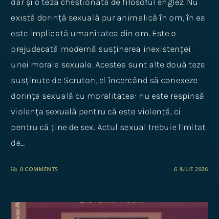
dar și o teză chestionată de filosoful englez. Nu
există dorință sexuală pur animalică în om, în ea
este implicată umanitatea din om. Este o
prejudecată modernă susținerea inexistenței
unei morale sexuale. Acestea sunt alte două teze
susținute de Scruton, el încercând să conexeze
dorința sexuală cu moralitatea: nu este respinsă
violența sexuală pentru că este violență, ci
pentru că ține de sex. Actul sexual trebuie limitat
de…
0 COMMENTS
6 IULIE 2026