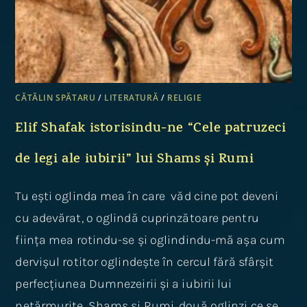
CĂTĂLIN SPĂTARU
/
LITERATURĂ
/
RELIGIE
Elif Shafak istorisindu-ne “Cele patruzeci
de legi ale iubirii” lui Shams și Rumi
Tu ești oglinda mea în care văd cine pot deveni
cu adevărat, o oglindă cuprinzătoare pentru
ființa mea rotindu-se și oglindindu-mă așa cum
dervișul rotitor oglindește în cercul fără sfârșit
perfecțiunea Dumnezeirii și a iubirii lui
nețărmurite. Shams și Rumi, două oglinzi ce se