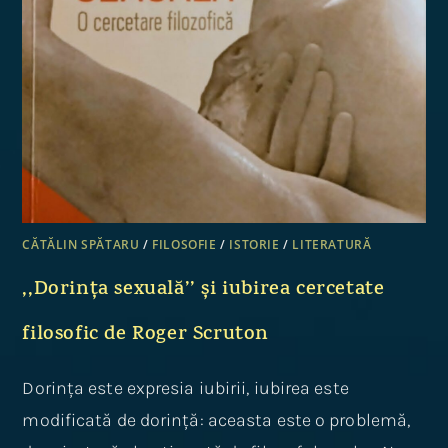
CĂTĂLIN SPĂTARU
/
FILOSOFIE
/
ISTORIE
/
LITERATURĂ
,,Dorința sexuală’’ și iubirea cercetate
filosofic de Roger Scruton
Dorința este expresia iubirii, iubirea este
modificată de dorință: aceasta este o problemă,