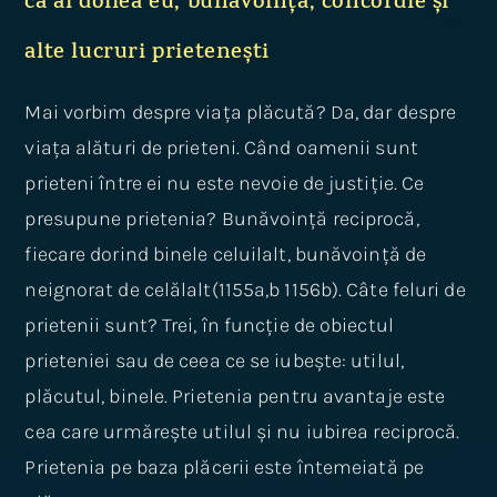
ca al doilea eu, bunăvoință, concordie și
alte lucruri prietenești
Mai vorbim despre viața plăcută? Da, dar despre
viața alături de prieteni. Când oamenii sunt
prieteni între ei nu este nevoie de justiție. Ce
presupune prietenia? Bunăvoință reciprocă,
fiecare dorind binele celuilalt, bunăvoință de
neignorat de celălalt(1155a,b 1156b). Câte feluri de
prietenii sunt? Trei, în funcție de obiectul
prieteniei sau de ceea ce se iubește: utilul,
plăcutul, binele. Prietenia pentru avantaje este
cea care urmărește utilul și nu iubirea reciprocă.
Prietenia pe baza plăcerii este întemeiată pe