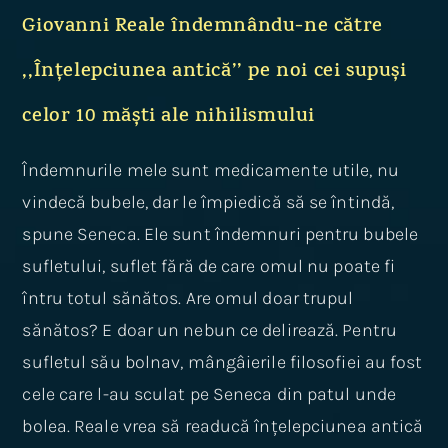
Giovanni Reale îndemnându-ne către
,,Înțelepciunea antică’’ pe noi cei supuși
celor 10 măști ale nihilismului
Îndemnurile mele sunt medicamente utile, nu
vindecă bubele, dar le împiedică să se întindă,
spune Seneca. Ele sunt îndemnuri pentru bubele
sufletului, suflet fără de care omul nu poate fi
întru totul sănătos. Are omul doar trupul
sănătos? E doar un nebun ce delirează. Pentru
sufletul său bolnav, mângâierile filosofiei au fost
cele care l-au sculat pe Seneca din patul unde
bolea. Reale vrea să readucă înțelepciunea antică