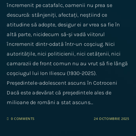
încremenit pe catafalc, oamenii nu prea se
descurcă: stânjeniți, afectați, neștiind ce
atitudine să adopte, desigur ei ar vrea sa fie în
altă parte, nicidecum să-și vadă viitorul
încremenit dintr-odată într-un coșciug. Nici
autoritățile, nici politicienii, nici cetățenii, nici
camarazii de front comun nu au vrut să fie lângă
coșciugul lui Ion Iliescu (1930-2025).
Președintele-adolescent ascuns în Cotroceni
Dacă este adevărat că președintele ales de
milioane de români a stat ascuns…
0 COMMENTS
24 OCTOMBRIE 2025