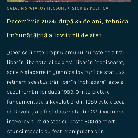
CĂTĂLIN SPĂTARU
/
FILOSOFIE
/
ISTORIE
/
POLITICĂ
Decembrie 2024: după 35 de ani, tehnica
îmbunătățită a loviturii de stat
,,Ceea ce îi este propriu omului nu este de a trăi
liber în libertate, ci de a trăi liber în închisoare’’,
scrie Malaparte în ,,Tehnica loviturii de stat’’. Să
reținem acest ,,a trăi liber în închisoare’’, este și
cazul românilor după 1989. O interpretare
fundamentată a Revoluției din 1989 este aceea
că Revoluția a fost deturnată din 22 decembrie
într-o lovitură de stat cu peste 800 de morți.
Atunci masele au fost manipulate prin