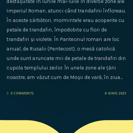
desfășurate în lunile mai-iulie în diverse zone ale
Imperiul Roman, atunci când trandafirii înfloreau.
În aceste sărbători, mormintele erau acoperite cu
petale de trandafiri, împodobite cu flori de
trandafiri și violete. În Panteonul roman are loc
anual, de Rusalii (Pentecost), o mesă catolică
unde sunt aruncate mii de petale de trandafiri din
cupola templului zeilor. În unele zone ale țării
noastre, am văzut cum de Moșii de vară, în ziua…
0 COMMENTS
8 IUNIE 2025