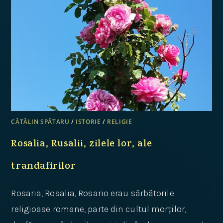
CĂTĂLIN SPĂTARU
/
ISTORIE
/
RELIGIE
Rosalia, Rusalii, zilele lor, ale
trandafirilor
Rosaria, Rosalia, Rosario erau sărbătorile
religioase romane, parte din cultul morților,