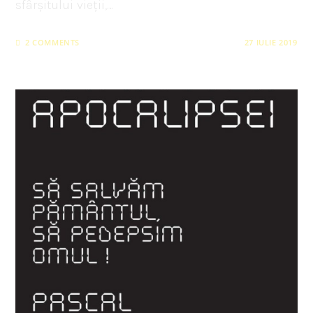
sfârșitului vieții,…
2 COMMENTS
27 IULIE 2019