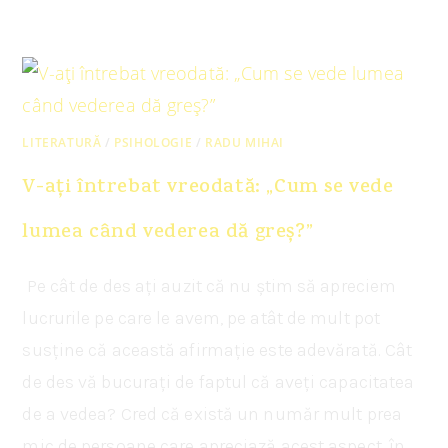
LITERATURĂ
/
PSIHOLOGIE
/
RADU MIHAI
V-ați întrebat vreodată: „Cum se vede
lumea când vederea dă greș?”
Pe cât de des ați auzit că nu știm să apreciem
lucrurile pe care le avem, pe atât de mult pot
susține că această afirmație este adevărată. Cât
de des vă bucurați de faptul că aveți capacitatea
de a vedea? Cred că există un număr mult prea
mic de persoane care apreciază acest aspect, în