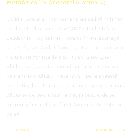
Metafizica lui Aristotel (Cartea A)
Cătălin Spătaru: “Toți oamenii au sădită în ființa
lor dorința de a cunoaște’ ’(980a, trad. Ștefan
Bezdechi), ‘‘Toți oamenii poartă în fire aspirația
de a ști’’ (trad. Andrei Cornea), ‘‘Toți oamenii, prin
natură, au dorința de a ști’’ (trad. Gheorghe
Vlăduțescu), așa începe prima carte a ceea ce se
va numi mai târziu ‘‘Metafizica’’. De la această
aspirație, dorință din natura noastră, pleacă toată
căutarea de pe drumurile vieții noastre, de pe
drumul gândirii fără sfârșit. Ce caută Aristotel pe
calea…
6 COMMENTS
14 FEBRUARIE 2018