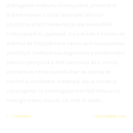
distrugerea mediului înconjurător, provocând
dileme morale. Costul revoluției tehnico-
științifice a fost foarte ridicat dar exceptând
criticii anarhici, pastorali, nu s-a îndoit nimeni de
avântul de înstăpânire a naturii prin cunoașterea
științifică. Certitudinea dogmatică a modernizării
tehnico-științifice a fost susținută de o voință
economică oarbă purtată doar de nevoia de
confort și bunăstare materială. Dar a contat și
convingerea că investigația mentală trebuie să
meargă mereu înainte, să intre în toate…
1 COMMENT
13 NOIEMBRIE 2022