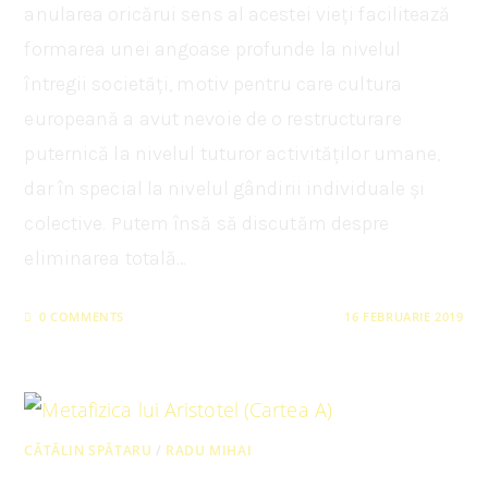
anularea oricărui sens al acestei vieți facilitează
formarea unei angoase profunde la nivelul
întregii societăți, motiv pentru care cultura
europeană a avut nevoie de o restructurare
puternică la nivelul tuturor activităților umane,
dar în special la nivelul gândirii individuale și
colective. Putem însă să discutăm despre
eliminarea totală…
0 COMMENTS
16 FEBRUARIE 2019
CĂTĂLIN SPĂTARU
/
RADU MIHAI