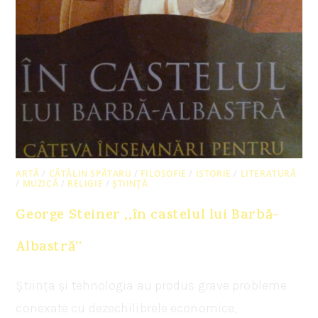
ARTĂ
/
CĂTĂLIN SPĂTARU
/
FILOSOFIE
/
ISTORIE
/
LITERATURĂ
/
MUZICĂ
/
RELIGIE
/
ȘTIINȚĂ
George Steiner ,,în castelul lui Barbă-
Albastră’’
Știința și tehnologia au produs grave probleme
conexate cu dezechilibrele economice,