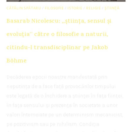
CĂTĂLIN SPĂTARU
/
FILOSOFIE
/
ISTORIE
/
RELIGIE
/
ȘTIINȚĂ
Basarab Nicolescu: ,,știința, sensul și
evoluția’’ către o filosofie a naturii,
citindu-l transdisciplinar pe Jakob
Böhme
Decăderea epocii noastre manifestată prin
neputința de a face față provocărilor timpului
este legată de o închidere a științei în fața ființei,
în fața sensului și prezența în societate a unor
valori întemeiate pe un determinism mecanicist,
pe pozitivism sau pe nihilism. Condiția