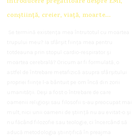
introducere pregătitoare despre EMI,
conștiință, creier, viață, moarte…
Se termină existența mea întrutotul cu moartea
trupului meu? Ia sfârșit ființa mea pentru
totdeauna prin stopul cardio-respirator și
moartea cerebrală? Oricum ar fi formulată, o
astfel de întrebare metafizică asupra sfârșitului
propriei ființe l-a bântuit pe om încă din zorii
umanității. Deși a fost o întrebare de care
oamenii religioși sau filosofii s-au preocupat mai
mult, nici unii oameni de știință nu au evitat-o și
nu făcând filozofie sau teologie, ci încercând să
aducă metodologia științifică în preajma