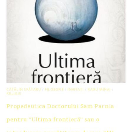
CĂTĂLIN SPĂTARU
/
FILOSOFIE
/
INVITAȚI
/
RADU MIHAI
/
RELIGIE
Propedeutica Doctorului Sam Parnia
pentru ‘‘Ultima frontieră’’ sau o