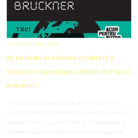
LITERATURĂ
/
RADU MIHAI
Să ne ferim de ecologia totalitară a
fanaticilor apocalipsei, alături de Pascal
Bruckner!
Europa prezentului nostru se confruntă cu o
situație-limită: o societate care a eliminat sensul
religios al vieții și care se află în încercarea de a
identifica sensul acesteia în știință. Desigur că