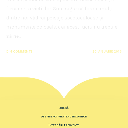
fiecare zi a vieții lor. Sunt sigur că foarte mulți
dintre noi văd rar peisaje spectaculoase și
monumente colosale, dar acest lucru nu trebuie
să ne…
4 COMMENTS
20 IANUARIE 2016
ACASĂ
DESPRE ACTIVITATEA CERCURILOR
ÎNTREBĂRI FRECVENTE