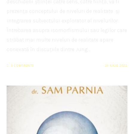
deschiderii științei către sens, către ființă, va fi
prezența conceptului de niveluri de realitate și
integrarea subiectului explorator al nivelurilor.
Întrebarea asupra isomorfismului sau legilor care
străbat mai multe niveluri de realitate apare
conexată în discuțiile dintre Jung…
3 COMMENTS
29 IULIE 2022