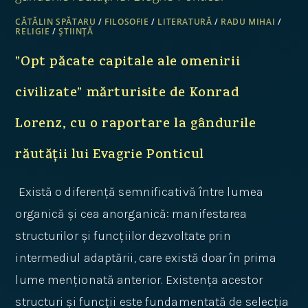
CĂTĂLIN SPĂTARU
/
FILOSOFIE
/
LITERATURĂ
/
RADU MIHAI
/
RELIGIE
/
ȘTIINȚĂ
”Opt păcate capitale ale omenirii
civilizate” mărturisite de Konrad
Lorenz, cu o raportare la gândurile
răutății lui Evagrie Ponticul
Există o diferență semnificativă între lumea
organică și cea anorganică: manifestarea
structurilor și funcțiilor dezvoltate prin
intermediul adaptării, care există doar în prima
lume menționată anterior. Existența acestor
structuri și funcții este fundamentată de selecția