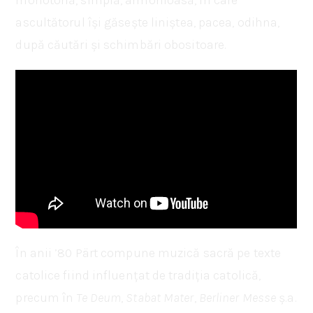
ascultătorul își găsește liniștea, pacea, odihna,
după căutări și schimbări obositoare.
În anii ’80 Pärt compune muzică sacră pe texte
catolice fiind influențat de tradiția catolică,
precum în
Te Deum
,
Stabat Mater
,
Berliner Messe
ș.a.