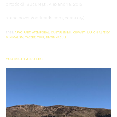
ortodoxă, București, Alexandria, 2012
surse poze: goodreads.com, edasi.org
TAGS
:
ARVO PART
,
ATEMPORAL
,
CANTUL INIMII
,
CUVANT
,
ILARION ALFEIEV
,
MINIMALISM
,
TACERE
,
TIMP
,
TINTINNABULI
YOU MIGHT ALSO LIKE