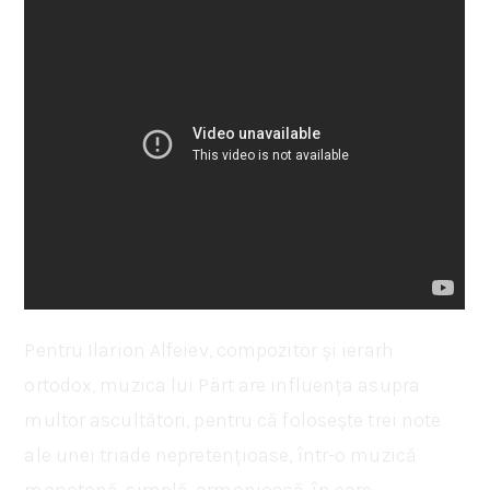
Pentru Ilarion Alfeiev, compozitor și ierarh
ortodox, muzica lui Pärt are influența asupra
multor ascultători, pentru că folosește trei note
ale unei triade nepretențioase, într-o muzică
monotonă, simplă, armonioasă, în care