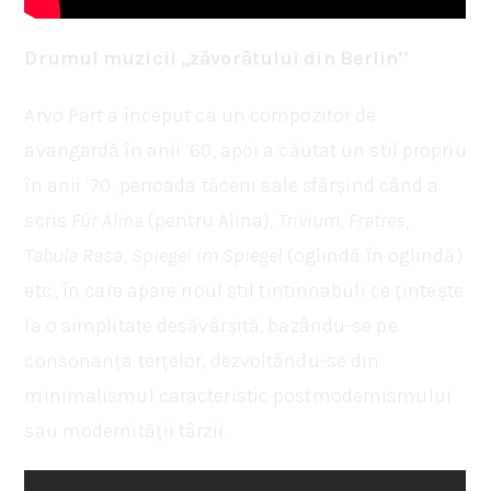
Drumul muzicii ,,zăvorâtului din Berlin’’
Arvo Pärt a început ca un compozitor de
avangardă în anii ’60, apoi a căutat un stil propriu
în anii ’70, perioada tăcerii sale sfârșind când a
scris
Für Alina
(pentru Alina),
Trivium
,
Fratres
,
Tabula Rasa
,
Spiegel im Spiegel
(oglindă în oglindă)
etc., în care apare noul stil tintinnabuli ce țintește
la o simplitate desăvârșită, bazându-se pe
consonanța terțelor, dezvoltându-se din
minimalismul caracteristic postmodernismului
sau modernității târzii.