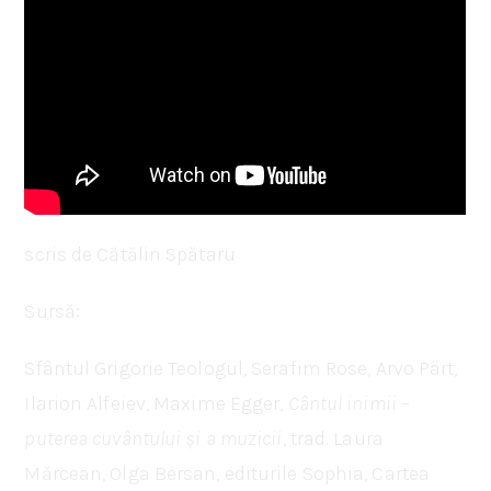
scris de Cătălin Spătaru
Sursă:
Sfântul Grigorie Teologul, Serafim Rose, Arvo Pärt,
Ilarion Alfeiev, Maxime Egger,
Cântul inimii –
puterea cuvântului și a muzicii
, trad. Laura
Mărcean, Olga Bersan, editurile Sophia, Cartea