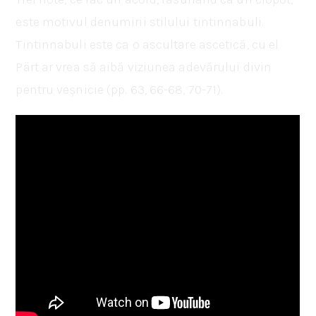
este motivul denumirii stilului tintinnabuli.
Tintinnabuli este ca o ascultare ascetică, cu el
Pärt ar vrea să aibă viziunea adevărului divin
pentru veșnicie (pp. 63, 66-68, 70-71).