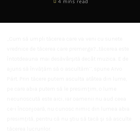
4 mins read
,,Cum să umpli tăcerea care va veni cu sunete
vrednice de tăcerea care premerge?…tăcerea este
întotdeauna mai desăvârșită decât muzica. E de
ajuns să învățăm să o ascultăm’’, spune Arvo
Pärt. Prin tăcere putem asculta atâtea din lume,
pe care abia putem să le presimțim, o lume
necunoscută este aici, iar oamenii nu aud ceea
ce-i înconjoară, nu cunosc nimic din lumea abia
presimțită, pentru că nu știu să tacă și să asculte
tăcerea lucrurilor.