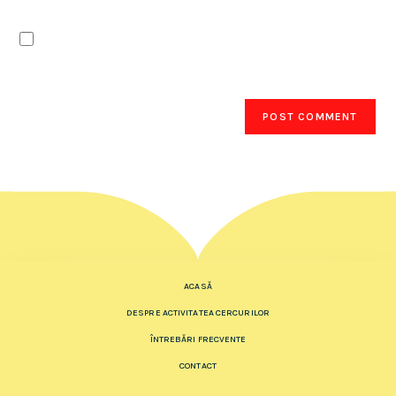
Notifică-mă prin email când sunt publicate
articole noi.
ACASĂ
DESPRE ACTIVITATEA CERCURILOR
ÎNTREBĂRI FRECVENTE
CONTACT