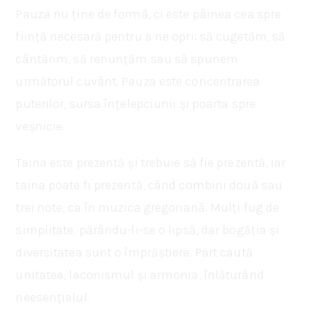
Pauza nu ține de formă, ci este pâinea cea spre
ființă necesară pentru a ne opri: să cugetăm, să
cântărim, să renunțăm sau să spunem
următorul cuvânt. Pauza este concentrarea
puterilor, sursa înțelepciunii și poarta spre
veșnicie.
Taina este prezentă și trebuie să fie prezentă, iar
taina poate fi prezentă, când combini două sau
trei note, ca în muzica gregoriană. Mulți fug de
simplitate, părându-li-se o lipsă, dar bogăția și
diversitatea sunt o împrăștiere. Pärt caută
unitatea, laconismul și armonia, înlăturând
neesențialul.