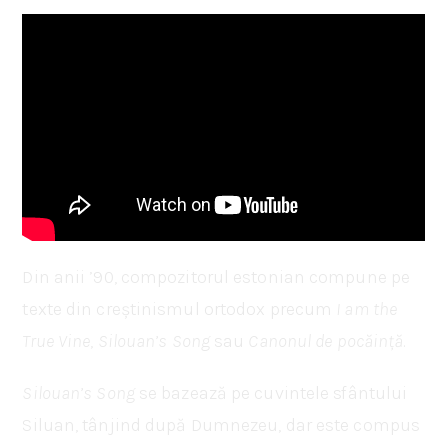
Din anii ’90, compozitorul estonian compune pe
texte din creștinismul ortodox precum
I am the
True Vine
,
Silouan’s Song
sau
Canonul de pocăință
.
Silouan’s Song
se bazează pe cuvintele sfântului
Siluan, tânjind după Dumnezeu, dar este compus