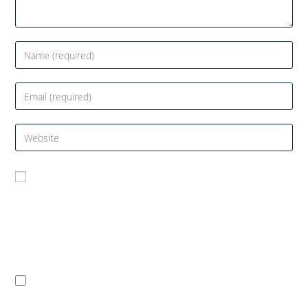
Salvează-mi numele, emailul și site-ul web în
acest navigator pentru data viitoare când o să
comentez.
Notifică-mă prin email când sunt publicate
alte comentarii.