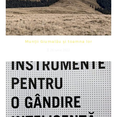
Munții Giumalău și toamna lor
26 iunie 2022