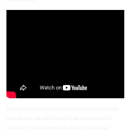
Așteptarea este trezvitoare, iar ea se înfățișează
ca o pauză, pauză îndrăgită de compozitorul
estonian, pauză ce apare des în muzica lui.