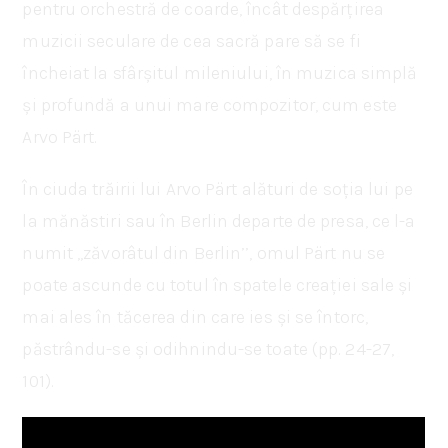
pentru orchestră de coarde, încât despărțirea
muzicii seculare de cea sacră pare să se fi
încheiat la sfârșitul mileniului, în muzica simplă
și profundă a unui mare compozitor, cum este
Arvo Pärt.
În ciuda trăirii lui Arvo Pärt alături de soția lui pe
la mănăstiri sau în Berlin departe de presa, ce l-a
numit ,,zăvorâtul din Berlin’’, omul Pärt nu se
poate ascunde cu totul în spatele creației sale și
mai ales în tăcerea din care ies și se întorc,
păstrându-se și odihnindu-se toate (pp. 24-27,
101).