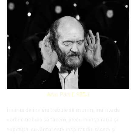
Arvo Pärt (1935-)
Înainte de înviere trebuie să murim, înainte de
vorbire trebuie să tăcem, precum inspirația și
expirația, cuvântul este inspirat din tăcere și