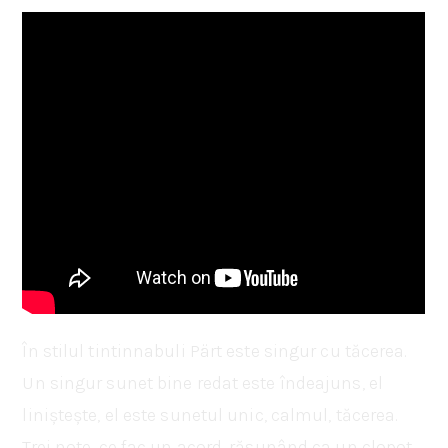
În stilul tintinnabuli Pärt este singur cu tăcerea.
Un singur sunet bine redat este îndeajuns, el
liniștește, el este sunetul unic, calmul, tăcerea.
Trei note, ce fac un acord, răsunând ca un clopot,