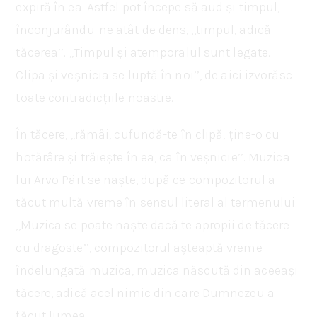
expiră în ea. Astfel pot începe să aud și timpul,
înconjurându-ne atât de dens, ,,timpul, adică
tăcerea’’. ,,Timpul și atemporalul sunt legate.
Clipa și veșnicia se luptă în noi’’, de aici izvorăsc
toate contradicțiile noastre.
În tăcere, ,,rămâi, cufundă-te în clipă, ține-o cu
hotărâre și trăiește în ea, ca în veșnicie’’. Muzica
lui Arvo Pärt se naște, după ce compozitorul a
tăcut multă vreme în sensul literal al termenului.
,,Muzica se poate naște dacă te apropii de tăcere
cu dragoste’’, compozitorul așteaptă vreme
îndelungată muzica, muzica născută din aceeași
tăcere, adică acel nimic din care Dumnezeu a
făcut lumea.