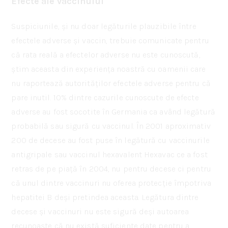
Efecte ale vaccinului
Suspiciunile, și nu doar legăturile plauzibile între
efectele adverse și vaccin, trebuie comunicate pentru
că rata reală a efectelor adverse nu este cunoscută,
știm aceasta din experiența noastră cu oamenii care
nu raportează autorităților efectele adverse pentru că
pare inutil. 10% dintre cazurile cunoscute de efecte
adverse au fost socotite în Germania ca având legătură
probabilă sau sigură cu vaccinul. În 2001 aproximativ
200 de decese au fost puse în legătură cu vaccinurile
antigripale sau vaccinul hexavalent Hexavac ce a fost
retras de pe piață în 2004, nu pentru decese ci pentru
că unul dintre vaccinuri nu oferea protecție împotriva
hepatitei B deși pretindea aceasta. Legătura dintre
decese și vaccinuri nu este sigură deși autoarea
recunoaște că nu există suficiente date pentru a