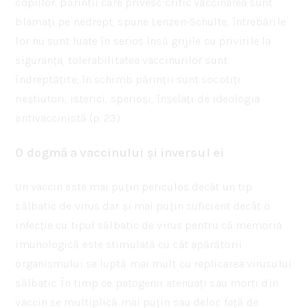
copiilor, părinții care privesc critic vaccinarea sunt
blamați pe nedrept, spune Lenzen-Schulte, întrebările
lor nu sunt luate în serios însă grijile cu privirile la
siguranța, tolerabilitatea vaccinurilor sunt
îndreptățite, în schimb părinții sunt socotiți
neștiutori, isterici, sperioși, înșelați de ideologia
antivaccinistă (p. 23).
O dogmă a vaccinului și inversul ei
Un vaccin este mai puțin periculos decât un tip
sălbatic de virus dar și mai puțin suficient decât o
infecție cu tipul sălbatic de virus pentru că memoria
imunologică este stimulată cu cât apărătorii
organismului se luptă mai mult cu replicarea virusului
sălbatic. În timp ce patogenii atenuați sau morți din
vaccin se multiplică mai puțin sau deloc față de