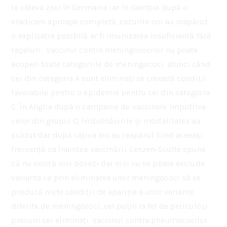
la câteva zeci în Germania iar în Gambia după o
eradicare aproape completă, cazurile noi au reapărut,
o explicație posibilă ar fi imunizarea insuficientă fără
rapeluri. Vaccinul contra meningococilor nu poate
acoperi toate categoriile de meningococi: atunci când
cei din categoria A sunt eliminați se creează condiții
favorabile pentru o epidemie pentru cei din categoria
C. În Anglia după o campanie de vaccinare împotriva
celor din grupul C, îmbolnăvirile și mortalitatea au
scăzut dar după câțiva ani au reapărut fiind aceeași
frecvență ca înaintea vaccinării. Lenzen-Sculte spune
că nu există nici dovezi dar nici nu se poate exclude
varianta ca prin eliminarea unor meningococi să se
producă niște condiții de apariție a unor variante
diferite de meningococi, cel puțin la fel de periculoși
precum cei eliminați. Vaccinul contra pneumococilor