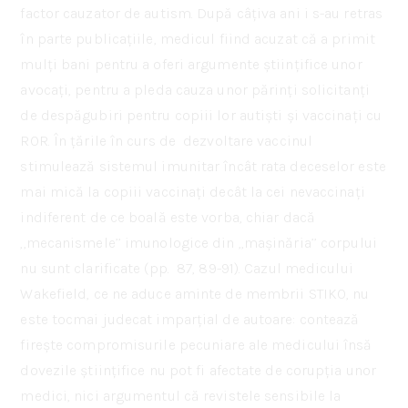
factor cauzator de autism. După câțiva ani i s-au retras
în parte publicațiile, medicul fiind acuzat că a primit
mulți bani pentru a oferi argumente științifice unor
avocați, pentru a pleda cauza unor părinți solicitanți
de despăgubiri pentru copiii lor autiști și vaccinați cu
ROR. În țările în curs de dezvoltare vaccinul
stimulează sistemul imunitar încât rata deceselor este
mai mică la copiii vaccinați decât la cei nevaccinați
indiferent de ce boală este vorba, chiar dacă
,,mecanismele’’ imunologice din ,,mașinăria’’ corpului
nu sunt clarificate (pp. 87, 89-91). Cazul medicului
Wakefield, ce ne aduce aminte de membrii STIKO, nu
este tocmai judecat imparțial de autoare: contează
firește compromisurile pecuniare ale medicului însă
dovezile științifice nu pot fi afectate de corupția unor
medici, nici argumentul că revistele sensibile la