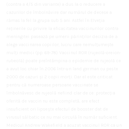
(contra a 4/5 din variante) a dus la o reducere a
cazurilor de îmbolnăvire dar numărul de decese a
rămas la fel la grupa sub 5 ani. Astfel în Elveția
reținerile cu privire la eficacitatea vaccinurilor contra
meningitei pasează pe umerii părinților decizia de a
alege vaccinarea copiilor, lucru care nemulțumește
mulți medici (pp. 69-78). Vaccinul ROR (rujeolă-oreion-
rubeolă) poate preîntâmpina o epidemie de rujeolă ce
a avut loc chiar în 2006 într-un land german cu peste
2000 de cazuri și 2 copii morți. Dar el este criticat
pentru că numeroase persoane vaccinate se
îmbolnăvesc de rujeolă nefiind clar de ce: protecția
oferită de vaccin nu este completă, are efect
insuficient ori lipsește efectul de booster dat de
virusul sălbatic ce nu mai circulă în număr suficient.
Medicul Andrew Wakefield a acuzat vaccinul ROR ca un