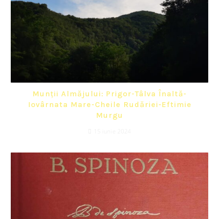
Munții Almăjului: Prigor-Tâlva Înaltă-
Iovârnata Mare-Cheile Rudăriei-Eftimie
Murgu
15 iunie 2024