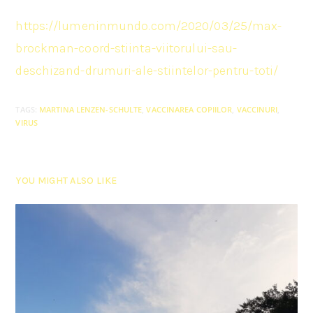
https://lumeninmundo.com/2020/03/25/max-
brockman-coord-stiinta-viitorului-sau-
deschizand-drumuri-ale-stiintelor-pentru-toti/
TAGS
:
MARTINA LENZEN-SCHULTE
,
VACCINAREA COPIILOR
,
VACCINURI
,
VIRUS
YOU MIGHT ALSO LIKE