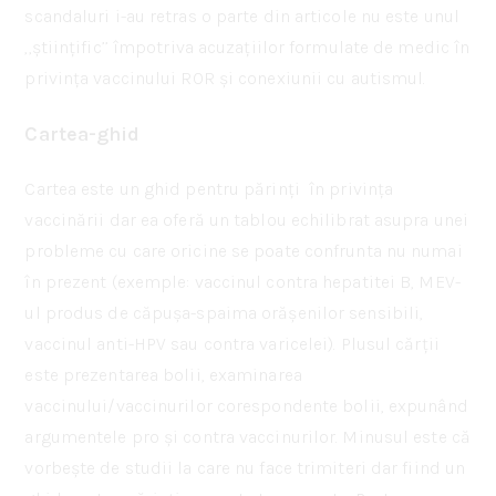
scandaluri i-au retras o parte din articole nu este unul
,,științific’’ împotriva acuzațiilor formulate de medic în
privința vaccinului ROR și conexiunii cu autismul.
Cartea-ghid
Cartea este un ghid pentru părinți în privința
vaccinării dar ea oferă un tablou echilibrat asupra unei
probleme cu care oricine se poate confrunta nu numai
în prezent (exemple: vaccinul contra hepatitei B, MEV-
ul produs de căpușa-spaima orășenilor sensibili,
vaccinul anti-HPV sau contra varicelei). Plusul cărții
este prezentarea bolii, examinarea
vaccinului/vaccinurilor corespondente bolii, expunând
argumentele pro și contra vaccinurilor. Minusul este că
vorbește de studii la care nu face trimiteri dar fiind un