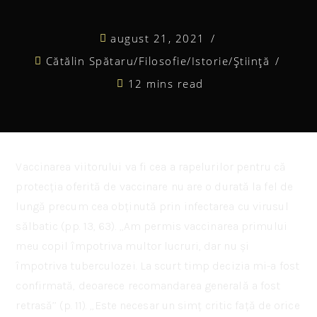
august 21, 2021
Cătălin Spătaru
/
Filosofie
/
Istorie
/
Știință
12 mins read
Vaccinarea viitorului va fi cea a rapelurilor pentru că
protecția oferită de vaccinare nu are o durată la fel de
lungă precum cea obținută prin infectarea cu virusul
sălbatic (pp. 13, 63). ,,Am permis vaccinarea primului
meu copil împotriva multor lucruri, dar nu și
împotriva tuberculozei. La scurt timp decizia mi-a fost
confirmată, deoarece recomandarea generală a fost
retrasă’’ (p. 11). ,,Este necesar un simț critic față de orice