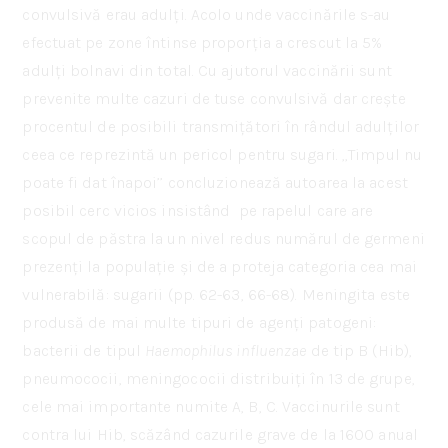
convulsivă erau adulți. Acolo unde vaccinările s-au
efectuat pe zone întinse proporția a crescut la 5%
adulți bolnavi din total. Cu ajutorul vaccinării sunt
prevenite multe cazuri de tuse convulsivă dar crește
procentul de posibili transmițători în rândul adulților
ceea ce reprezintă un pericol pentru sugari. ,,Timpul nu
poate fi dat înapoi’’ concluzionează autoarea la acest
posibil cerc vicios insistând pe rapelul care are
scopul de păstra la un nivel redus numărul de germeni
prezenți la populație și de a proteja categoria cea mai
vulnerabilă: sugarii (pp. 62-63, 66-68). Meningita este
produsă de mai multe tipuri de agenți patogeni:
bacterii de tipul
Haemophilus influenzae
de tip B (Hib),
pneumococii, meningococii distribuiți în 13 de grupe,
cele mai importante numite A, B, C. Vaccinurile sunt
contra lui Hib, scăzând cazurile grave de la 1600 anual