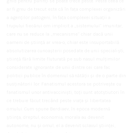
ghid pentru părinți se poate trece peste. Peste ceea ce
ar fi greu de trecut este că în fața complexei organizări
a agenților patogeni, în fața complexei situații a
trupului fiecărui om implicit a ,,sistemului’’ imunitar,
care nu se reduce la ,,mecanisme’’ chiar dacă unii
oameni de știință ar vrea-o, chiar este insuportabilă
absolutizarea cunoașterii posedate de unii specialiști,
știință fără limite fluturată pe sub nasul mulțimilor
considerate ignorante de unii dintre cei care fac
politici publice în domeniul sănătății și de o parte din
susținătorii lor. Fanatismul acestora se potrivește cu
fanatismul unor antivacciniști, toți sunt atotștiutori în
ce trebuie făcut trecând peste viața și libertatea
omului. Cum spune Berdiaev, în epoca modernă
știința, dreptul, economia, morala au devenit
autonome, nu și omul, el a devenit sclavul științei,