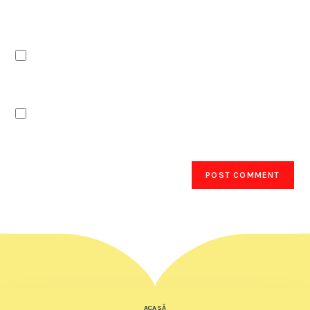
comentez.
Notifică-mă prin email când sunt publicate
alte comentarii.
Notifică-mă prin email când sunt publicate
articole noi.
ACASĂ