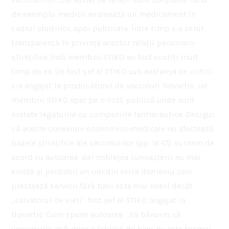
de exemplu medicii evaluează un medicament în
cadrul studiilor, apoi publicate. Între timp s-a cerut
transparență în privința acestor relații pecuniaro-
științifice însă membrii STIKO au fost scutiți mult
timp de ea. Un fost șef al STIKO sub avalanșa de critici
s-a angajat la producătorul de vaccinuri Novartis, iar
membrii STIKO apar pe o listă publică unde sunt
arătate legăturile cu companiile farmaceutice. Desigur
că aceste conexiuni economico-medicale nu afectează
bazele științifice ale vaccinurilor (pp. 16-17), suntem de
acord cu autoarea, dar noblețea cunoașterii nu mai
există și probabil un om din orice domeniu care
prestează servicii fără bani este mai nobil decât
,,salvatorul de vieți’’ fost șef al STIKO angajat la
Novartis. Cum spune autoarea: ,,să bănuim că
vaccinurile ar fi doar o fabrică de bani nu este tocmai