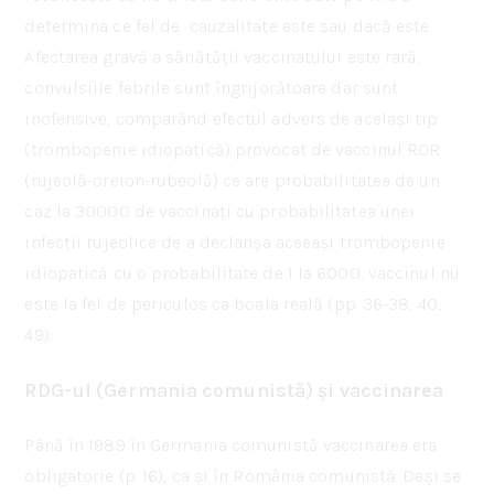
determina ce fel de cauzalitate este sau dacă este.
Afectarea gravă a sănătății vaccinatului este rară,
convulsiile febrile sunt îngrijorătoare dar sunt
inofensive, comparând efectul advers de același tip
(trombopenie idiopatică) provocat de vaccinul ROR
(rujeolă-oreion-rubeolă) ce are probabilitatea de un
caz la 30000 de vaccinați cu probabilitatea unei
infecții rujeolice de a declanșa aceeași trombopenie
idiopatică cu o probabilitate de 1 la 6000, vaccinul nu
este la fel de periculos ca boala reală (pp. 36-38, 40,
49).
RDG-ul (Germania comunistă) și vaccinarea
Până în 1989 în Germania comunistă vaccinarea era
obligatorie (p. 16), ca și în România comunistă. Deși se