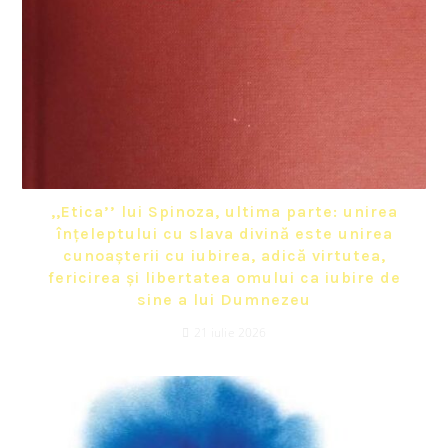
,,Etica’’ lui Spinoza, ultima parte: unirea
înțeleptului cu slava divină este unirea
cunoașterii cu iubirea, adică virtutea,
fericirea și libertatea omului ca iubire de
sine a lui Dumnezeu
21 iulie 2026