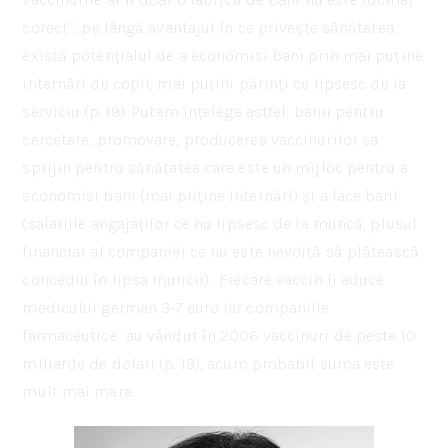
corect’’, pe lângă avantajul în ce privește sănătatea,
există potențialul de a economisi bani prin mai puține
internări de copii, mai puțini părinți ce lipsesc de la
serviciu (p. 19). Putem înțelege astfel: banii pentru
cercetare, promovare, producerea vaccinurilor ca
sprijin pentru sănătatea care este un mijloc pentru a
economisi bani (mai puține internări) și a face bani
(salariile angajaților ce nu lipsesc de la muncă, plusul
financiar al companiei ce nu este nevoită să plătească
concediu în lipsa muncii). Fiecare vaccin îi aduce
medicului german 3-7 euro iar companiile
farmaceutice au vândut în 2006 vaccinuri de peste 10
miliarde de dolari (p. 19), acum probabil suma este
mult mai mare.