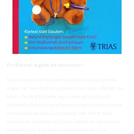
Probleme legate de vaccinuri
Tusea convulsivă este periculoasă mai ales pentru
sugari iar mai mult de jumate din ei sunt infectați de
adulți. Pe de altă parte vaccinarea antipertussis
(
Bordetella pertussis
este bacteria care provoacă tusea
convulsivă) se pare că provoacă mai multă tuse
convulsivă în cadrul adulților. Înainte de vaccinarea
antipertussis, 2 procente din bolnavii de tuse