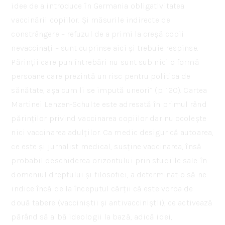
idee de a introduce în Germania obligativitatea
vaccinării copiilor. Și măsurile indirecte de
constrângere – refuzul de a primi la creșă copii
nevaccinați – sunt cuprinse aici și trebuie respinse.
Părinții care pun întrebări nu sunt sub nici o formă
persoane care prezintă un risc pentru politica de
sănătate, așa cum li se impută uneori’’ (p. 120). Cartea
Martinei Lenzen-Schulte este adresată în primul rând
părinților privind vaccinarea copiilor dar nu ocolește
nici vaccinarea adulților. Ca medic desigur că autoarea,
ce este și jurnalist medical, susține vaccinarea, însă
probabil deschiderea orizontului prin studiile sale în
domeniul dreptului și filosofiei, a determinat-o să ne
indice încă de la începutul cărții că este vorba de
două tabere (vacciniștii și antivacciniștii), ce activează
părând să aibă ideologii la bază, adică idei,