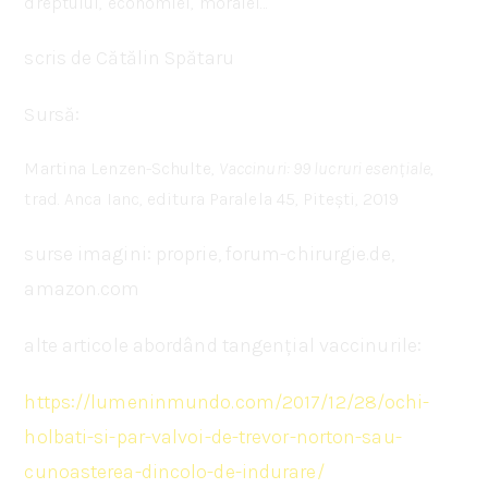
dreptului, economiei, moralei…
scris de Cătălin Spătaru
Sursă:
Martina Lenzen-Schulte,
Vaccinuri: 99 lucruri esențiale
,
trad. Anca Ianc, editura Paralela 45, Pitești, 2019
surse imagini: proprie, forum-chirurgie.de,
amazon.com
alte articole abordând tangențial vaccinurile:
https://lumeninmundo.com/2017/12/28/ochi-
holbati-si-par-valvoi-de-trevor-norton-sau-
cunoasterea-dincolo-de-indurare/