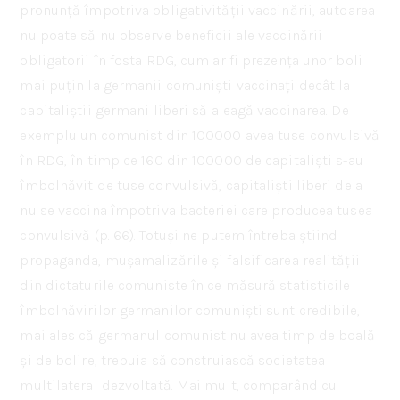
pronunță împotriva obligativității vaccinării, autoarea
nu poate să nu observe beneficii ale vaccinării
obligatorii în fosta RDG, cum ar fi prezența unor boli
mai puțin la germanii comuniști vaccinați decât la
capitaliștii germani liberi să aleagă vaccinarea. De
exemplu un comunist din 100000 avea tuse convulsivă
în RDG, în timp ce 160 din 100000 de capitaliști s-au
îmbolnăvit de tuse convulsivă, capitaliști liberi de a
nu se vaccina împotriva bacteriei care producea tusea
convulsivă (p. 66). Totuși ne putem întreba știind
propaganda, mușamalizările și falsificarea realității
din dictaturile comuniste în ce măsură statisticile
îmbolnăvirilor germanilor comuniști sunt credibile,
mai ales că germanul comunist nu avea timp de boală
și de bolire, trebuia să construiască societatea
multilateral dezvoltată. Mai mult, comparând cu