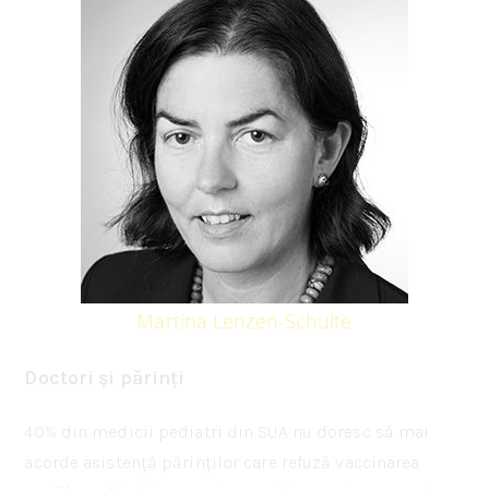
Martina Lenzen-Schulte
Doctori și părinți
40% din medicii pediatri din SUA nu doresc să mai
acorde asistență părinților care refuză vaccinarea