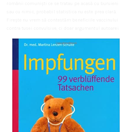
românii comuniști ce se tratau pe acasă cu buruieni
sau cu nimic, probabil statistica nu este prea clară.
Firește nu vrem să contestăm beneficiile vaccinului
contra tusei convulsive, ci doar argumentul autoarei.