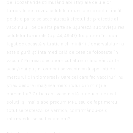
de lipozaharide stimulând abilități ale celulelor
tumorale de a evita celulele imune ale corpului, încât
pe de o parte se accentuează efectul de protecție al
vaccinului, pe de alta parte se ușurează supraviețuirea
celulelor tumorale (pp. 44, 46-47). Ne putem întreba
legat de această situație a eliminării tiomersalului: nu
este sigură știința medicală de ceea ce folosește în
vaccin? Primează economicul atunci când vânzările
scad/mai puțini oameni se vaccinează speriați de
mercurul din tiomersal? Oare cei care fac vaccinuri nu
știau despre imaginea mercurului din mințile
oamenilor? Critica antivaccinistă produce indirect
soluții și mai slabe precum MPL sau de fapt mereu
totul se testează, se verifică, confirmându-se și
infirmându-se cu fiecare om?