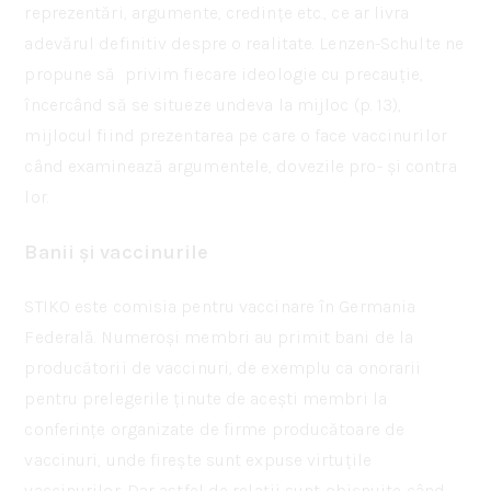
reprezentări, argumente, credințe etc., ce ar livra
adevărul definitiv despre o realitate. Lenzen-Schulte ne
propune să privim fiecare ideologie cu precauție,
încercând să se situeze undeva la mijloc (p. 13),
mijlocul fiind prezentarea pe care o face vaccinurilor
când examinează argumentele, dovezile pro- și contra
lor.
Banii și vaccinurile
STIKO este comisia pentru vaccinare în Germania
Federală. Numeroși membri au primit bani de la
producătorii de vaccinuri, de exemplu ca onorarii
pentru prelegerile ținute de acești membri la
conferințe organizate de firme producătoare de
vaccinuri, unde firește sunt expuse virtuțile
vaccinurilor. Dar astfel de relații sunt obișnuite când