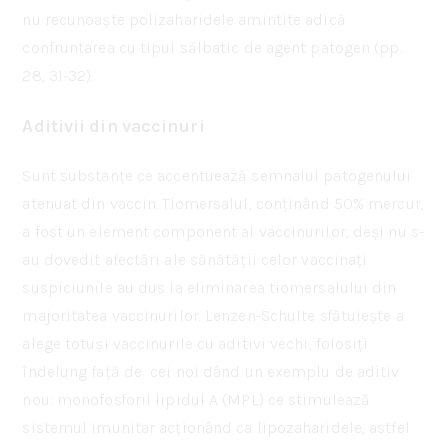
nu recunoaște polizaharidele amintite adică
confruntarea cu tipul sălbatic de agent patogen (pp.
28, 31-32).
Aditivii din vaccinuri
Sunt substanțe ce accentuează semnalul patogenului
atenuat din vaccin. Tiomersalul, conținând 50% mercur,
a fost un element component al vaccinurilor, deși nu s-
au dovedit afectări ale sănătății celor vaccinați
suspiciunile au dus la eliminarea tiomersalului din
majoritatea vaccinurilor. Lenzen-Schulte sfătuiește a
alege totuși vaccinurile cu aditivi vechi, folosiți
îndelung față de cei noi dând un exemplu de aditiv
nou: monofosforil lipidul A (MPL) ce stimulează
sistemul imunitar acționând ca lipozaharidele, astfel