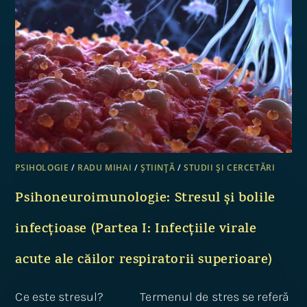
PSIHOLOGIE
/
RADU MIHAI
/
ȘTIINȚĂ
/
STUDII ȘI CERCETĂRI
Psihoneuroimunologie: Stresul și bolile
infecțioase (Partea I: Infecțiile virale
acute ale căilor respiratorii superioare)
Ce este stresul? Termenul de stres se referă