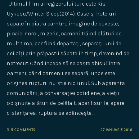
Ultimul film al regizorului turc este Kis
Uykusu/Winter Sleep(2014). Case și hoteluri
săpate în piatră ca-ntr-o imagine de poveste,
ploaie, noroi, mizerie, oameni trăind alături de
mult timp, dar fiind depărtați, separați unii de
ceilalți prin prăpastii săpate în timp, devenind de
netrecut. Când începe să se caște abisul între
oameni, când oamenii se separă, unde este
originea rupturii nu știe niciunul. Sub aparența
comunicării, a conversației cotidiene, a vieții
obișnuite alături de celălalt, apar fisurile, apare
distanțarea, ruptura se adâncește,…
5 COMMENTS
27 IANUARIE 2016