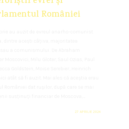
roriștii evrei și
arlamentul României
storie au auzit de evreul anarho-comunist
, dintre acești câțiva, majoritatea
ei sau a comunismului. De Abraham
er Moscovici, Milu Gloter, Saul Ozias, Paul
ecca Goldstein, Moise Serebier, Heinrich
ci atât să fi auzit. Mai ales că aceștia erau
ul României dat rușilor, după care se mai
nii susținuți financiar de Moscova,…
27 APRILIE 2024