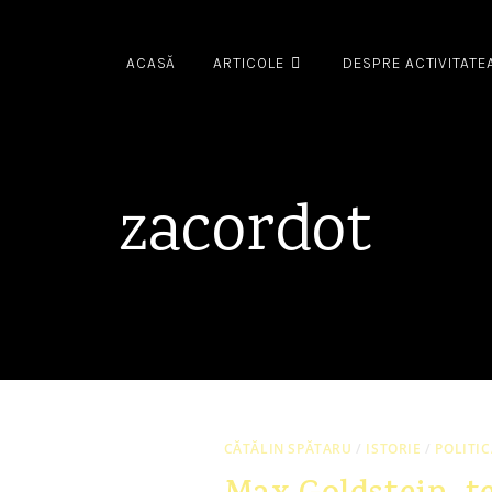
ACASĂ
ARTICOLE
DESPRE ACTIVITATE
zacordot
CĂTĂLIN SPĂTARU
/
ISTORIE
/
POLITIC