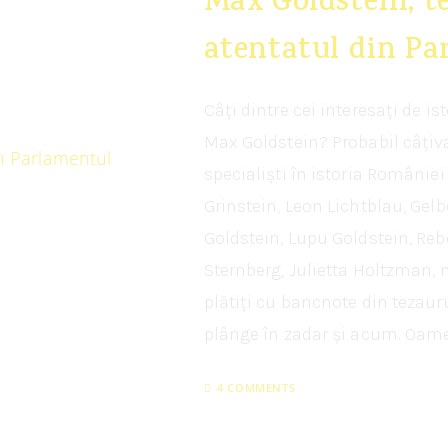
Max Goldstein, te
atentatul din P
Câți dintre cei interesați de i
Max Goldstein? Probabil câțiva
specialiști în istoria Români
Grinstein, Leon Lichtblau, Gelb
Goldstein, Lupu Goldstein, Reb
Sternberg, Julietta Holtzman, ni
plătiți cu bancnote din tezaur
plânge în zadar și acum. Oame
4 COMMENTS