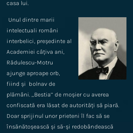
casa lui.
Unul dintre marii
intelectuali români
interbelici, președinte al
Academiei câțiva ani,
Rădulescu-Motru
ajunge aproape orb,
fiind și bolnav de
plămâni. ‚‚Bestia’’ de moșier cu averea
confiscată era lăsat de autorități să piară.
Doar sprijinul unor prieteni îl fac să se
însănătoșească și să-și redobândească