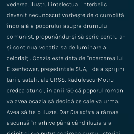
vederea. Ilustrul intelectual interbelic
devenit necunoscut vorbește de o cumplită
îndoială a poporului asupra drumului
comunist, propunându-și să scrie pentru a-
și continua vocația sa de luminare a
celorlalți. Ocazia este data de încercarea lui
Eisenhower, președintele SUA, de a sprijini
țările satelit ale URSS. Rădulescu-Motru
credea atunci, în anii ’50 că poporul roman
va avea ocazia să decidă ce cale va urma.
Avea să fie o iluzie. Dar
Dialectica
a rămas
ascunsă în arhive până când iluzia s-a
risipit și s-a putut schimba cursul istoriei.