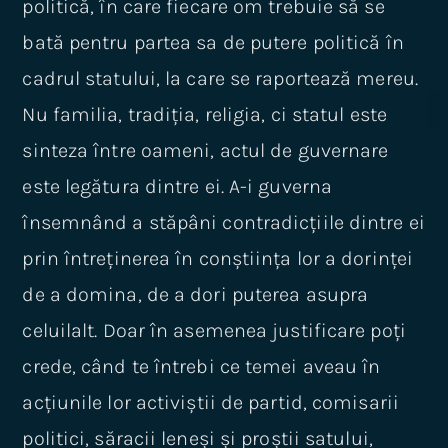
politică, în care fiecare om trebuie să se
bată pentru partea sa de putere politică în
cadrul statului, la care se raportează mereu.
Nu familia, tradiția, religia, ci statul este
sinteza între oameni, actul de guvernare
este legătura dintre ei. A-i guverna
însemnând a stăpâni contradicțiile dintre ei
prin întreținerea în conștiința lor a dorinței
de a domina, de a dori puterea asupra
celuilalt. Doar în asemenea justificare poți
crede, când te întrebi ce temei aveau în
acțiunile lor activiștii de partid, comisarii
politici, săracii leneși și proștii satului,