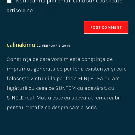
Notifică-mă prin email când sunt publicate
articole noi.
calinakimu
22 FEBRUARIE 2016
RĂSPUNDE
Conștința de care vorbim este conștința de
împrumut generată de periferia existenței și care
folosește viețuirii la periferia FIINȚEI. Ea nu are
legătură cu ceea ce SUNTEM cu adevărat, cu
SINELE real. Motru este cu adevarat remarcabil
pentru metafizica despre care a scris..