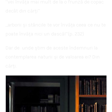
’’vei învăța mai mult de la o frunză de copac
decât din cărți’’
‚‚arborii și stâncile te vor învăța ceea ce nu te
poate învăța nici un dascăl’’(p. 232)
Dar de unde știm de aceste îndemnuri la
contemplarea naturii și de valoarea ei? Din
cărți.