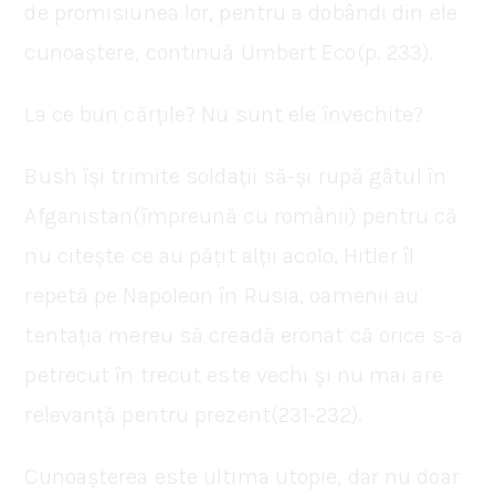
de promisiunea lor, pentru a dobândi din ele
cunoaștere, continuă Umbert Eco(p. 233).
La ce bun cărțile? Nu sunt ele învechite?
Bush își trimite soldații să-și rupă gâtul în
Afganistan(împreună cu românii) pentru că
nu citește ce au pățit alții acolo, Hitler îl
repetă pe Napoleon în Rusia, oamenii au
tentația mereu să creadă eronat că orice s-a
petrecut în trecut este vechi și nu mai are
relevanță pentru prezent(231-232).
Cunoașterea este ultima utopie, dar nu doar