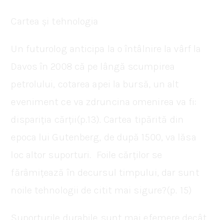
Cartea și tehnologia
Un futurolog anticipa la o întâlnire la vârf la
Davos în 2008 că pe lângă scumpirea
petrolului, cotarea apei la bursă, un alt
eveniment ce va zdruncina omenirea va fi:
dispariția cărții(p.13). Cartea tipărită din
epoca lui Gutenberg, de după 1500, va lăsa
loc altor suporturi. Foile cărților se
fărâmițează în decursul timpului, dar sunt
noile tehnologii de citit mai sigure?(p. 15)
Suporturile durabile sunt mai efemere decât