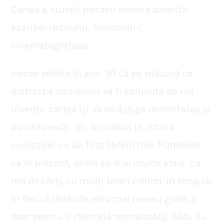
Cartea a suferit pierderi minore datorită
apariției radioului, televiziunii,
cinematografului
Hesse vorbea în anii ’50 că pe măsură ce
distracția oamenilor va fi sprijinită de noi
invenții, cartea își va recâștiga demnitatea și
autoritatea(p. 16). Niciodată în istoria
civilizației nu au fost librării mai frumoase
ca în prezent, unele pe mai multe etaje, cu
mii de cărți, cu mulți tineri cititori, în timp ce
în trecut librăriile erau mai mereu goale și
doar pentru o clientelă restrânsă(p. 234). Au