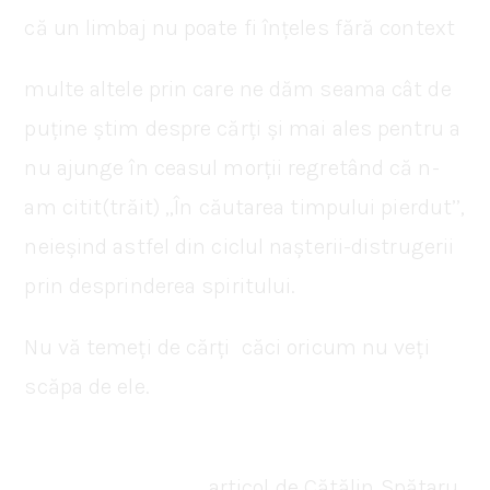
că un limbaj nu poate fi înțeles fără context
multe altele prin care ne dăm seama cât de
puține știm despre cărți și mai ales pentru a
nu ajunge în ceasul morții regretând că n-
am citit(trăit) ‚‚În căutarea timpului pierdut’’,
neieșind astfel din ciclul nașterii-distrugerii
prin desprinderea spiritului.
Nu vă temeți de cărți căci oricum nu veți
scăpa de ele.
articol de Cătălin Spătaru