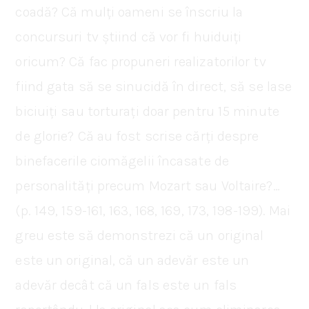
coadă? Că mulți oameni se înscriu la
concursuri tv știind că vor fi huiduiți
oricum? Că fac propuneri realizatorilor tv
fiind gata să se sinucidă în direct, să se lase
biciuiți sau torturați doar pentru 15 minute
de glorie? Că au fost scrise cărți despre
binefacerile ciomăgelii încasate de
personalități precum Mozart sau Voltaire?…
(p. 149, 159-161, 163, 168, 169, 173, 198-199). Mai
greu este să demonstrezi că un original
este un original, că un adevăr este un
adevăr decât că un fals este un fals