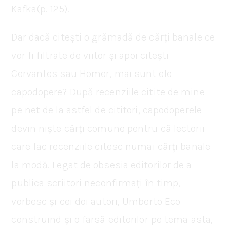
Kafka(p. 125).
Dar dacă citești o grămadă de cărți banale ce
vor fi filtrate de viitor și apoi citești
Cervantes sau Homer, mai sunt ele
capodopere? După recenziile citite de mine
pe net de la astfel de cititori, capodoperele
devin niște cărți comune pentru că lectorii
care fac recenziile citesc numai cărți banale
la modă. Legat de obsesia editorilor de a
publica scriitori neconfirmați în timp,
vorbesc și cei doi autori, Umberto Eco
construind și o farsă editorilor pe tema asta,