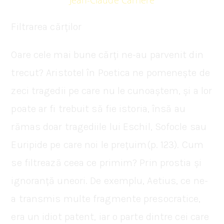
Jean-Claude Carriere
Filtrarea cărților
Oare cele mai bune cărți ne-au parvenit din
trecut? Aristotel în Poetica ne pomenește de
zeci tragedii pe care nu le cunoaștem, și a lor
poate ar fi trebuit să fie istoria, însă au
rămas doar tragediile lui Eschil, Sofocle sau
Euripide pe care noi le prețuim(p. 123). Cum
se filtrează ceea ce primim? Prin prostia și
ignoranță uneori. De exemplu, Aetius, ce ne-
a transmis multe fragmente presocratice,
era un idiot patent, iar o parte dintre cei care