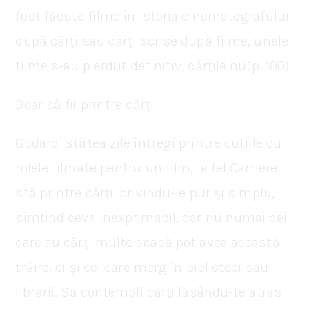
fost făcute filme în istoria cinematografului
după cărți sau cărți scrise după filme, unele
filme s-au pierdut definitiv, cărțile nu(p. 100).
Doar să fii printre cărți
Godard stătea zile întregi printre cutiile cu
rolele filmate pentru un film, la fel Carriere
stă printre cărți, privindu-le pur și simplu,
simțind ceva inexprimabil, dar nu numai cei
care au cărți multe acasă pot avea această
trăire, ci și cei care merg în biblioteci sau
librării. Să contempli cărți lăsându-te atras