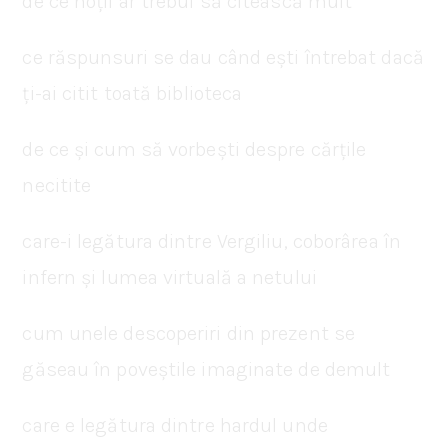
de ce hoții ar trebui să citească mult
ce răspunsuri se dau când ești întrebat dacă
ți-ai citit toată biblioteca
de ce și cum să vorbești despre cărțile
necitite
care-i legătura dintre Vergiliu, coborârea în
infern și lumea virtuală a netului
cum unele descoperiri din prezent se
găseau în poveștile imaginate de demult
care e legătura dintre hardul unde