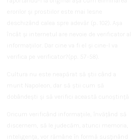
raportându-l la original așa cum eliminarea
erorilor și prostiilor este mai lesne
deschizând calea spre adevăr (p. 102). Așa
încât și internetul are nevoie de verificator al
informațiilor. Dar cine va fi el și cine-l va
verifica pe verificator?(pp. 57-58).
Cultura nu este neapărat să știi când a
murit Napoleon, dar să știi cum să
dobândești și să verifici această cunoștință
Oricum verificând informațiile, învățând să
discernem, să le judecăm, atunci memoria,
inteligența, vor rămâne în formă susținând