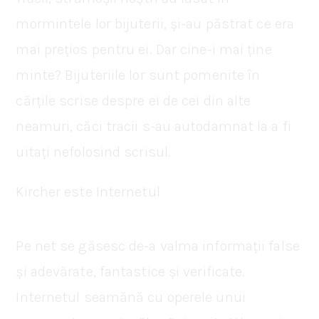
mormintele lor bijuterii, și-au păstrat ce era
mai prețios pentru ei. Dar cine-i mai ține
minte? Bijuteriile lor sunt pomenite în
cărțile scrise despre ei de cei din alte
neamuri, căci tracii s-au autodamnat la a fi
uitați nefolosind scrisul.
Kircher este Internetul
Pe net se găsesc de-a valma informații false
și adevărate, fantastice și verificate.
Internetul seamănă cu operele unui