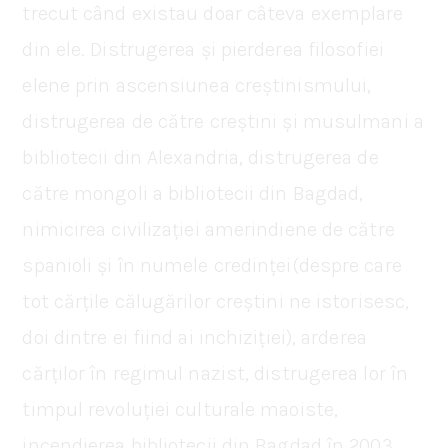
trecut când existau doar câteva exemplare
din ele. Distrugerea și pierderea filosofiei
elene prin ascensiunea creștinismului,
distrugerea de către creștini și musulmani a
bibliotecii din Alexandria, distrugerea de
către mongoli a bibliotecii din Bagdad,
nimicirea civilizației amerindiene de către
spanioli și în numele credinței(despre care
tot cărțile călugărilor creștini ne istorisesc,
doi dintre ei fiind ai inchiziției), arderea
cărților în regimul nazist, distrugerea lor în
timpul revoluției culturale maoiste,
incendierea bibliotecii din Bagdad în 2003