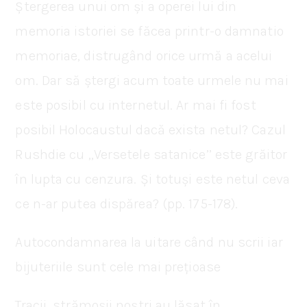
Ștergerea unui om și a operei lui din
memoria istoriei se făcea printr-o damnatio
memoriae, distrugând orice urmă a acelui
om. Dar să ștergi acum toate urmele nu mai
este posibil cu internetul. Ar mai fi fost
posibil Holocaustul dacă exista netul? Cazul
Rushdie cu ‚‚Versetele satanice’’ este grăitor
în lupta cu cenzura. Și totuși este netul ceva
ce n-ar putea dispărea? (pp. 175-178).
Autocondamnarea la uitare când nu scrii iar
bijuteriile sunt cele mai prețioase
Tracii, strămoșii noștri au lăsat în