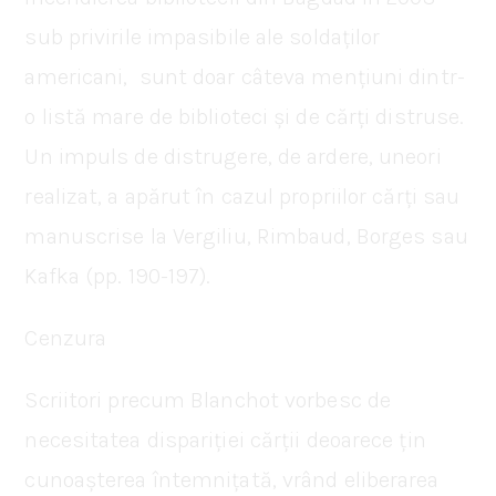
sub privirile impasibile ale soldaților
americani, sunt doar câteva mențiuni dintr-
o listă mare de biblioteci și de cărți distruse.
Un impuls de distrugere, de ardere, uneori
realizat, a apărut în cazul propriilor cărți sau
manuscrise la Vergiliu, Rimbaud, Borges sau
Kafka (pp. 190-197).
Cenzura
Scriitori precum Blanchot vorbesc de
necesitatea dispariției cărții deoarece țin
cunoașterea întemnițată, vrând eliberarea