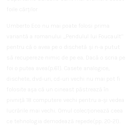
foile cărților
Umberto Eco nu mai poate folosi prima
variantă a romanului ‚‚Pendulul lui Foucault’’
pentru că o avea pe o dischetă și n-a putut
să recupereze nimic de pe ea. Dacă o scria pe
foi o putea avea(p.61). Casete analogice,
dischete, dvd-uri, cd-uri vechi nu mai pot fi
folosite așa că un cineast păstrează în
pivniță 18 computere vechi pentru a-și vedea
lucrările mai vechi. Omul colecționează ceea
ce tehnologia demodează repede(pp. 20-21).