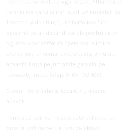
cunoscut savant, călugăr iezuit, Athanasius
Kircher ale cărui scrieri sunt un amestec de
fantezie și de știință, Umberto Eco fiind
pasionat de a-i dobândi cărțile pentru că în
oglinda unor astfel de opere poți elimina
erorile, poți privi mai bine situația omului,
această ființă pe jumătate genială, pe
jumătate imbecilă(pp. 9, 65, 103-106).
Cursuri de prostie la școală, nu despre
adevăr
Pentru că spiritul nostru este delirant, iar
prostia urlă pe net, la tv și pe străzi