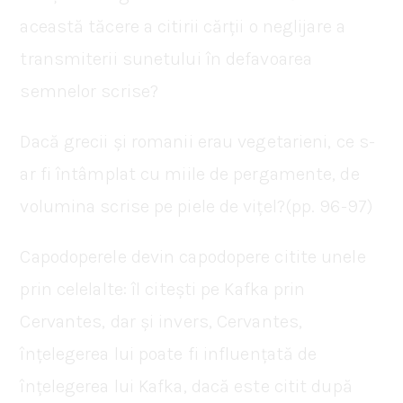
această tăcere a citirii cărții o neglijare a
transmiterii sunetului în defavoarea
semnelor scrise?
Dacă grecii și romanii erau vegetarieni, ce s-
ar fi întâmplat cu miile de pergamente, de
volumina scrise pe piele de vițel?(pp. 96-97)
Capodoperele devin capodopere citite unele
prin celelalte: îl citești pe Kafka prin
Cervantes, dar și invers, Cervantes,
înțelegerea lui poate fi influențată de
înțelegerea lui Kafka, dacă este citit după