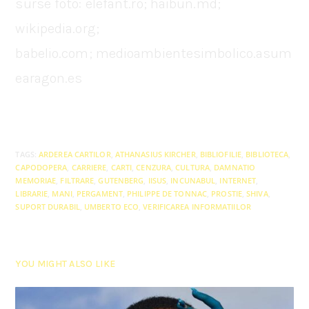
surse foto: elefant.ro; haibun.md;
wikipedia.org;
babelio.com; medioambientesimbolico.asum
earagon.es
TAGS
:
ARDEREA CARTILOR
,
ATHANASIUS KIRCHER
,
BIBLIOFILIE
,
BIBLIOTECA
,
CAPODOPERA
,
CARRIERE
,
CARTI
,
CENZURA
,
CULTURA
,
DAMNATIO
MEMORIAE
,
FILTRARE
,
GUTENBERG
,
IISUS
,
INCUNABUL
,
INTERNET
,
LIBRARIE
,
MANI
,
PERGAMENT
,
PHILIPPE DE TONNAC
,
PROSTIE
,
SHIVA
,
SUPORT DURABIL
,
UMBERTO ECO
,
VERIFICAREA INFORMATIILOR
YOU MIGHT ALSO LIKE