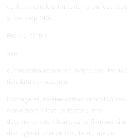
au filtrat cărțile primite de noi au fost idioți
și cretini(p. 140).
Focul și cărțile
sau
cunoașterea ascunde o putere, deci trebuie
lichidată cunoașterea
Distrugerea, arderea cărților simbolică sau
nimicitoare a fost un factor și mai
determinant de filtrare. Azi ar fi imposibilă
distrugerea unor cărți cu totul, față de