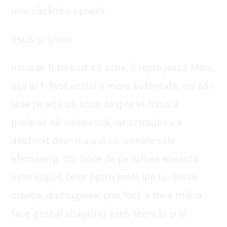
unii căzându-i pradă.
Iisus și Shiva
Iisus ar fi trebuit să scrie, îi reproșează Mani,
așa ar fi fost astfel o mare autoritate, nu să-i
lase pe alții să scrie despre el. Iisus a
preferat să vorbească, iar scrisului i-a
destinat doar nisipul cu urmele sale
efemere(p. 91). Orice de pe lumea această
este supus celor patru brațe ale lui Shiva:
creația, distrugerea(prin foc), a treia mână
face gestul abaya(nu aveți teamă) și al