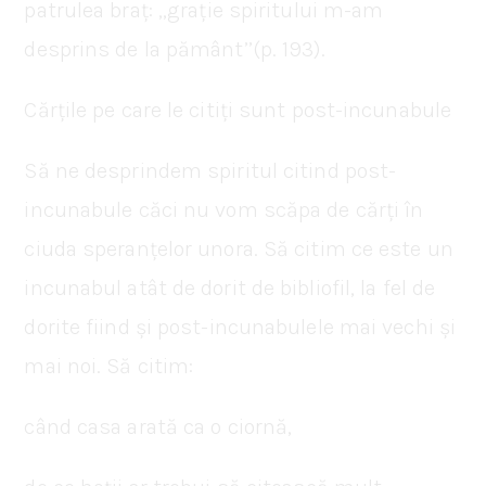
patrulea braț: ‚‚grație spiritului m-am
desprins de la pământ’’(p. 193).
Cărțile pe care le citiți sunt post-incunabule
Să ne desprindem spiritul citind post-
incunabule căci nu vom scăpa de cărți în
ciuda speranțelor unora. Să citim ce este un
incunabul atât de dorit de bibliofil, la fel de
dorite fiind și post-incunabulele mai vechi și
mai noi. Să citim:
când casa arată ca o ciornă,