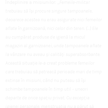
îndeplinire a misiunilor: „
Femeile-militar
trebuiau să își procure singure tampoanele,
deoarece acestea nu erau asigurate nici femeilor
aflate în garnizoană, nici celor din teren. (…) Ele
au cumpărat produse de igienă la micul
magazin al garnizoanei, unde tampoanele aflate
la vânzare nu aveau și calități superabsorbante.
Această situație le-a creat probleme femeilor
care trebuiau să petreacă perioade mari de timp
extinse în misiuni, când nu puteau să își
schimbe tampoanele în timp util – uneori
departe de orice spațiu privat. Cu excepția
igienei personale, menstruația nu a părut să