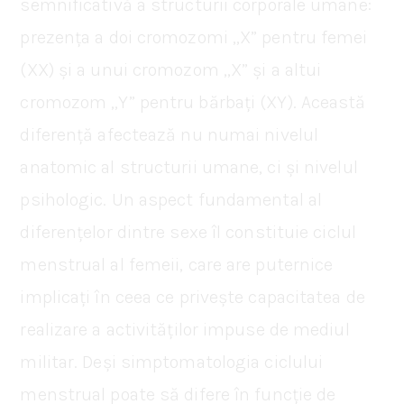
semnificativă a structurii corporale umane:
prezența a doi cromozomi „X” pentru femei
(XX) și a unui cromozom „X” și a altui
cromozom „Y” pentru bărbați (XY). Această
diferență afectează nu numai nivelul
anatomic al structurii umane, ci și nivelul
psihologic. Un aspect fundamental al
diferențelor dintre sexe îl constituie ciclul
menstrual al femeii, care are puternice
implicați în ceea ce privește capacitatea de
realizare a activităților impuse de mediul
militar. Deși simptomatologia ciclului
menstrual poate să difere în funcție de