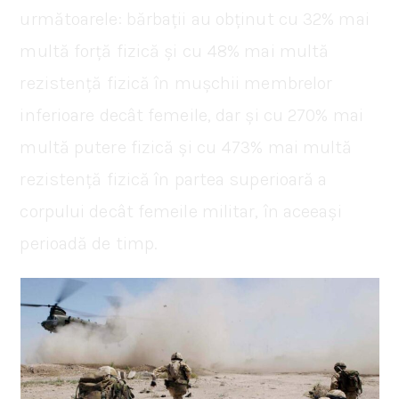
următoarele: bărbații au obținut cu 32% mai
multă forță fizică și cu 48% mai multă
rezistență fizică în mușchii membrelor
inferioare decât femeile, dar și cu 270% mai
multă putere fizică și cu 473% mai multă
rezistență fizică în partea superioară a
corpului decât femeile militar, în aceeași
perioadă de timp.