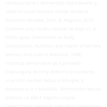
conduce către o alimentație dezordonată și
slabă în cazul femeilor militar (Breland,
Donalson, Nevedal, Dinh, & Maguen, 2017).
Conform unui studiu realizat de Keys et. al.
(1950, apud. Committee on Body,
Composition, Nutrition and Health of Military
Women, Institute of Medicine, 1998),
restricția alimentației pe o perioadă
îndelungată de timp determină existența
unui ritm cardiac redus, a letargiei, a
depresiei și a iritabilității. Alimentația redusă
produce un efect negativ asupra
capacităților cognitive, reducând capacitatea