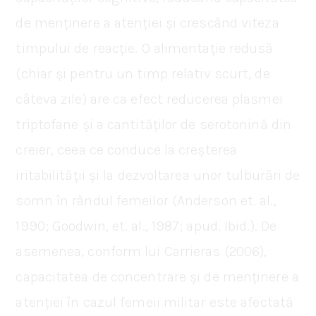
de menținere a atenției și crescând viteza
timpului de reacție. O alimentație redusă
(chiar și pentru un timp relativ scurt, de
câteva zile) are ca efect reducerea plasmei
triptofane și a cantităților de serotonină din
creier, ceea ce conduce la creșterea
iritabilității și la dezvoltarea unor tulburări de
somn în rândul femeilor (Anderson et. al.,
1990; Goodwin, et. al., 1987; apud. Ibid.). De
asemenea, conform lui Carrieras (2006),
capacitatea de concentrare și de menținere a
atenției în cazul femeii militar este afectată