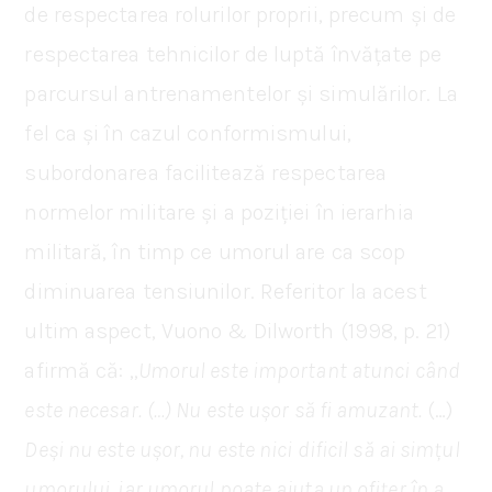
de respectarea rolurilor proprii, precum și de
respectarea tehnicilor de luptă învățate pe
parcursul antrenamentelor și simulărilor. La
fel ca și în cazul conformismului,
subordonarea facilitează respectarea
normelor militare și a poziției în ierarhia
militară, în timp ce umorul are ca scop
diminuarea tensiunilor. Referitor la acest
ultim aspect, Vuono & Dilworth (1998, p. 21)
afirmă că: „
Umorul este important atunci când
este necesar.
(…) Nu este ușor să fi amuzant.
(…)
Deși nu este ușor, nu este nici dificil să ai simțul
umorului, iar umorul poate ajuta un ofițer în a