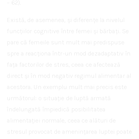
– 62).
Există, de asemenea, și diferențe la nivelul
funcțiilor cognitive între femei și bărbați. Se
pare că femeile sunt mult mai predispuse
spre a reacționa într-un mod dezadaptativ în
fața factorilor de stres, ceea ce afectează
direct și în mod negativ regimul alimentar al
acestora. Un exemplu mult mai precis este
următorul: o situație de luptă armată
îndelungată împiedică posibilitatea
alimentației normale, ceea ce alături de
stresul provocat de amenințarea luptei poate