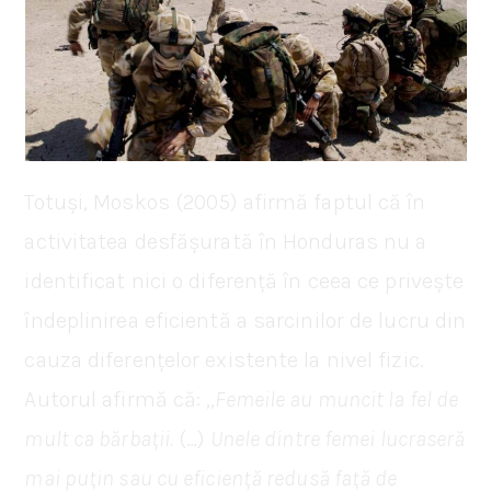
Totuși, Moskos (2005) afirmă faptul că în
activitatea desfășurată în Honduras nu a
identificat nici o diferență în ceea ce privește
îndeplinirea eficientă a sarcinilor de lucru din
cauza diferențelor existente la nivel fizic.
Autorul afirmă că: „
Femeile au muncit la fel de
mult ca bărbații.
(…)
Unele dintre femei lucraseră
mai puțin sau cu eficiență redusă față de