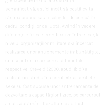
grenadele de mână la o distanță
semnificativă, astfel încât să poată evita
rănirea proprie sau a colegilor de echipă în
cadrul condițiilor de luptă. Având în vedere
diferențele fizice semnificative între sexe, la
nivelul organizațiilor militare s-a încercat
realizarea unor antrenamente îmbunătățite,
cu scopul de a compensa diferențele
respective. Creveld (2000, apud. Ibid.) a
realizat un studiu în cadrul căruia ambele
sexe au fost supuse unor antrenamente de
dezvoltare a capacităților fizice, pe parcursul
a opt săptămâni. Rezultatele au fost