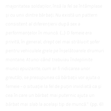
majoritatea soldaților, însă la fel se întâmplase
și cu unii dintre bărbați. Nu există un pattern
consistent al diferențierii după sex a
performanțelor în muncă.
(…)
O femeie era
privită, în general, drept cel mai strălucit șofer
pentru vehiculele grele pe înșelătoarele drumuri
montane. Atunci când trebuiau îndeplinite
munci epuizante, cum ar fi ridicarea unor
greutăți, se presupunea că bărbații vor ajuta o
femeie – o situație la fel de puțin invidiată ca și
cea în care un bărbat mai puternic ajuta un
bărbat mai slab la același tip de muncă.
” (pp. 61