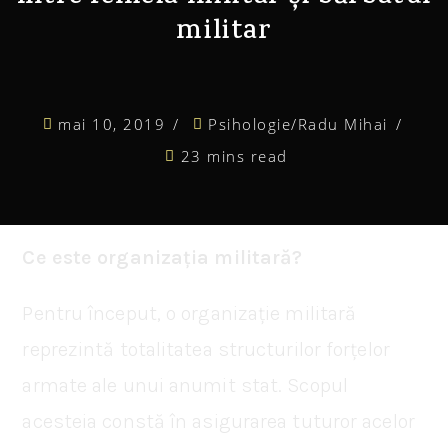
militar
mai 10, 2019
Psihologie
/
Radu Mihai
23 mins read
Ce este organizația militară?
Pentru început, o organizație militară
reprezintă totalitatea structurilor forțelor
armate ale unui anumit stat. Scopul
acesteia constă în asigurarea tuturor acelor