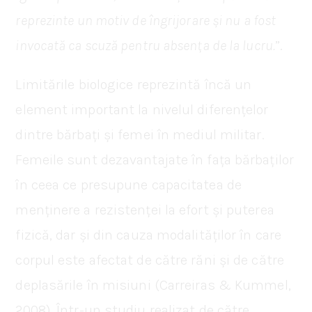
reprezinte un motiv de îngrijorare și nu a fost
invocată ca scuză pentru absența de la lucru.
”.
Limitările biologice reprezintă încă un
element important la nivelul diferențelor
dintre bărbați și femei în mediul militar.
Femeile sunt dezavantajate în fața bărbaților
în ceea ce presupune capacitatea de
menținere a rezistenței la efort și puterea
fizică, dar și din cauza modalităților în care
corpul este afectat de către răni și de către
deplasările în misiuni (Carreiras & Kummel,
2008). Într-un studiu realizat de către