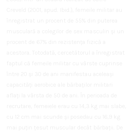
Creveld (2001, apud. Ibid.), femeile militar au
înregistrat un procent de 55% din puterea
musculară a colegilor de sex masculin și un
procent de 67% din rezistența fizică a
acestora. Totodată, cercetătorul a înregistrat
faptul că femeile militar cu vârste cuprinse
între 20 și 30 de ani manifestau aceleași
capacități aerobice ale bărbaților militari
aflați la vârsta de 50 de ani. În perioada de
recrutare, femeiele erau cu 14,3 kg mai slabe,
cu 12 cm mai scunde și posedau cu 16,9 kg
mai puțin țesut muscular decât bărbații. De