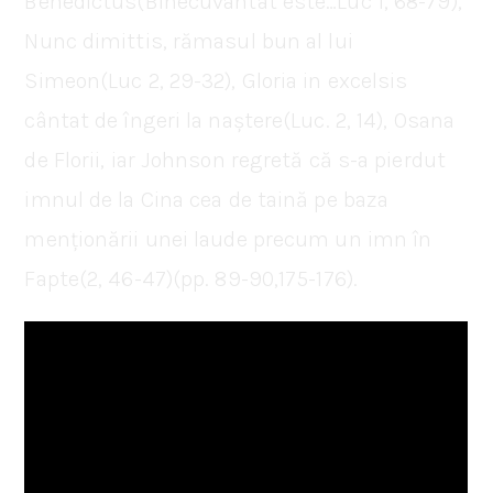
Benedictus(Binecuvântat este…Luc 1, 68-79),
Nunc dimittis, rămasul bun al lui
Simeon(Luc 2, 29-32), Gloria in excelsis
cântat de îngeri la naștere(Luc. 2, 14), Osana
de Florii, iar Johnson regretă că s-a pierdut
imnul de la Cina cea de taină pe baza
menționării unei laude precum un imn în
Fapte(2, 46-47)(pp. 89-90,175-176).