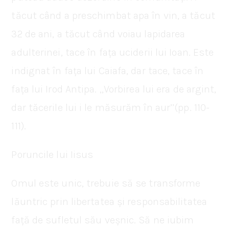
tăcut când a preschimbat apa în vin, a tăcut
32 de ani, a tăcut când voiau lapidarea
adulterinei, tace în fața uciderii lui Ioan. Este
indignat în fața lui Caiafa, dar tace, tace în
fața lui Irod Antipa. ‚‚Vorbirea lui era de argint,
dar tăcerile lui i le măsurăm în aur’’(pp. 110-
111).
Poruncile lui Iisus
Omul este unic, trebuie să se transforme
lăuntric prin libertatea și responsabilitatea
față de sufletul său veșnic. Să ne iubim