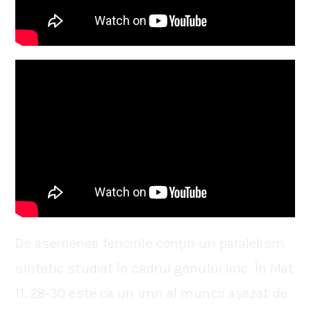
De asemenea fericirile conțin un paralelism
sintetic studiat în cadrul genului liric. În Mat
11, 28-30 este ca un imn al muncii așezat de