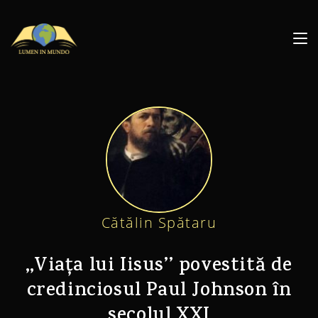
Cătălin Spătaru
‚‚Viața lui Iisus’’ povestită de
credinciosul Paul Johnson în
secolul XXI