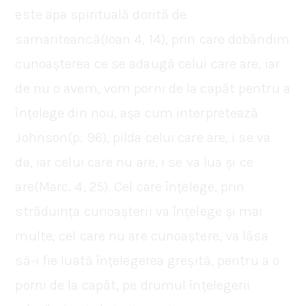
este apa spirituală dorită de
samariteancă(Ioan 4, 14), prin care dobândim
cunoașterea ce se adaugă celui care are, iar
de nu o avem, vom porni de la capăt pentru a
înțelege din nou, așa cum interpretează
Johnson(p. 96), pilda celui care are, i se va
da, iar celui care nu are, i se va lua și ce
are(Marc. 4, 25). Cel care înțelege, prin
străduința cunoașterii va înțelege și mai
multe, cel care nu are cunoaștere, va lăsa
să-i fie luată înțelegerea greșită, pentru a o
porni de la capăt, pe drumul înțelegerii