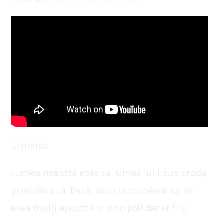
Urmarea
Lumea noastră este ca lumea lui Iisus crudă
și nesăbuită. Dacă Iisus ar reapărea azi ar
avea mulți apostoli și discipoli dar ar fi și