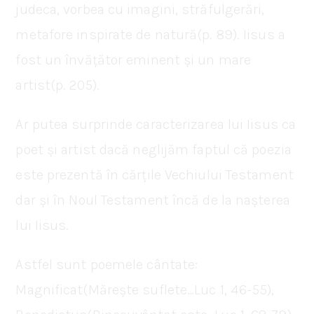
judeca, vorbea cu imagini, străfulgerări,
metafore inspirate de natură(p. 89). Iisus a
fost un învățător eminent și un mare
artist(p. 205).
Ar putea surprinde caracterizarea lui Iisus ca
poet și artist dacă neglijăm faptul că poezia
este prezentă în cărțile Vechiului Testament
dar și în Noul Testament încă de la nașterea
lui Iisus.
Astfel sunt poemele cântate:
Magnificat(Mărește suflete…Luc 1, 46-55),