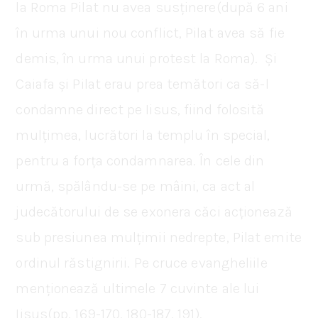
la Roma Pilat nu avea susținere(după 6 ani
în urma unui nou conflict, Pilat avea să fie
demis, în urma unui protest la Roma). Și
Caiafa și Pilat erau prea temători ca să-l
condamne direct pe Iisus, fiind folosită
mulțimea, lucrători la templu în special,
pentru a forța condamnarea. În cele din
urmă, spălându-se pe mâini, ca act al
judecătorului de se exonera căci acționează
sub presiunea mulțimii nedrepte, Pilat emite
ordinul răstignirii. Pe cruce evangheliile
menționează ultimele 7 cuvinte ale lui
Iisus(pp. 169-170, 180-187, 191).