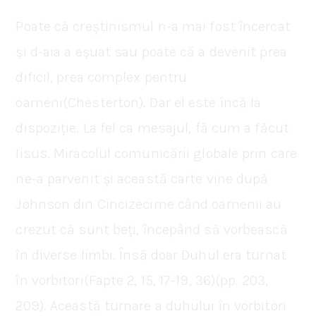
Poate că creștinismul n-a mai fost încercat
și d-aia a eșuat sau poate că a devenit prea
dificil, prea complex pentru
oameni(Chesterton). Dar el este încă la
dispoziție. La fel ca mesajul, fă cum a făcut
Iisus. Miracolul comunicării globale prin care
ne-a parvenit și această carte vine după
Johnson din Cincizecime când oamenii au
crezut că sunt beți, începând să vorbească
în diverse limbi. Însă doar Duhul era turnat
în vorbitori(Fapte 2, 15, 17-19, 36)(pp. 203,
209). Această turnare a duhului în vorbitori