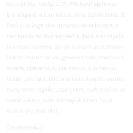
omorât din nou(p. 209). Misterul epifaniei
transfigurării luminoase de la Schimbarea la
Față și al îngerului luminos de la înviere, ar
rămâne la fel de insondabil, dacă s-ar repeta
la o nouă apariție. Dar urmarea transformării
lăuntrice prin iubire, generozitate, smerenie,
iertare, speranță, lupta pentru o lume mai
bună, pentru o judecată mai dreaptă, pentru
susținerea copiilor, bolnavilor, suferinzilor, va
continua așa cum a început acum două
milenii(pp. 146-147).
Creștinismul