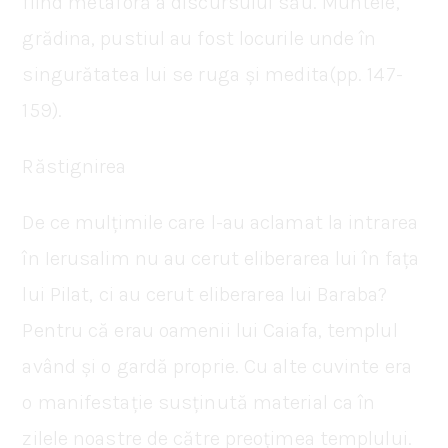
fiind metaforă a discursului său. Muntele,
grădina, pustiul au fost locurile unde în
singurătatea lui se ruga și medita(pp. 147-
159).
Răstignirea
De ce mulțimile care l-au aclamat la intrarea
în Ierusalim nu au cerut eliberarea lui în fața
lui Pilat, ci au cerut eliberarea lui Baraba?
Pentru că erau oamenii lui Caiafa, templul
având și o gardă proprie. Cu alte cuvinte era
o manifestație susținută material ca în
zilele noastre de către preoțimea templului.