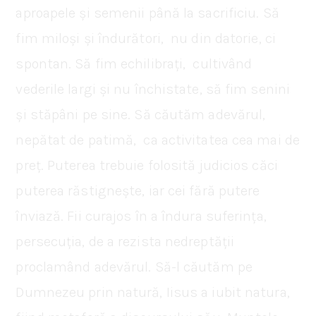
aproapele și semenii până la sacrificiu. Să
fim miloși și îndurători, nu din datorie, ci
spontan. Să fim echilibrați, cultivând
vederile largi și nu închistate, să fim senini
și stăpâni pe sine. Să căutăm adevărul,
nepătat de patimă, ca activitatea cea mai de
preț. Puterea trebuie folosită judicios căci
puterea răstignește, iar cei fără putere
înviază. Fii curajos în a îndura suferința,
persecuția, de a rezista nedreptății
proclamând adevărul. Să-l căutăm pe
Dumnezeu prin natură, Iisus a iubit natura,