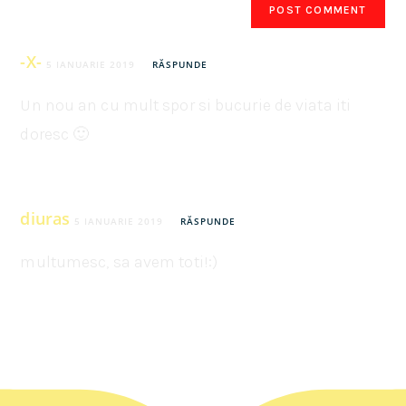
-X-
5 IANUARIE 2019
RĂSPUNDE
Un nou an cu mult spor si bucurie de viata iti
doresc 🙂
diuras
5 IANUARIE 2019
RĂSPUNDE
multumesc, sa avem toti!:)