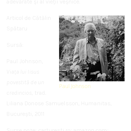
adevărate și al vieții veșnice.
Articol de Cătălin
Spătaru
Sursă:
Paul Johnson,
Viața lui Iisus
povestită de un
Paul Johnson
credincios
, trad.
Liliana Donose Samuelsson, Humanitas,
București, 2011
Surse poze: carturesti.ro; amazon.com;