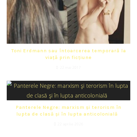
Toni Erdmann sau întoarcerea temporară la
viață prin ficțiune
22 mai 2017
Panterele Negre: marxism și terorism în
lupta de clasă și în lupta anticolonială
22 aprilie 2026