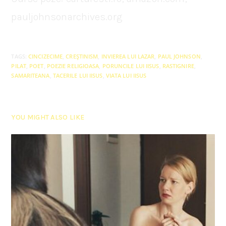
pauljohnsonarchives.org
TAGS
:
CINCIZECIME
,
CREȘTINISM
,
INVIEREA LUI LAZAR
,
PAUL JOHNSON
,
PILAT
,
POET
,
POEZIE RELIGIOASA
,
PORUNCILE LUI IISUS
,
RASTIGNIRE
,
SAMARITEANA
,
TACERILE LUI IISUS
,
VIATA LUI IISUS
YOU MIGHT ALSO LIKE