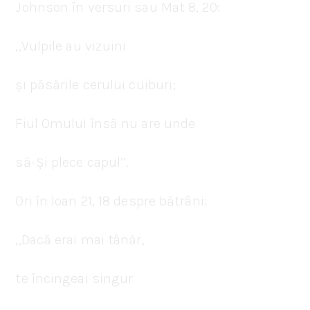
Johnson în versuri sau Mat 8, 20:
‚‚Vulpile au vizuini
și păsările cerului cuiburi;
Fiul Omului însă nu are unde
să-Și plece capul’’.
Ori în Ioan 21, 18 despre bătrâni:
‚‚Dacă erai mai tânăr,
te încingeai singur