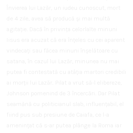
Învierea lui Lazăr, un iudeu cunoscut, mort
de 4 zile, avea să producă și mai multă
agitație. Dacă în privința celorlalte minuni
Iisus era acuzat că era înțeles cu cei aparent
vindecați sau făcea minuni înșelătoare cu
satana, în cazul lui Lazăr, minunea nu mai
putea fi contestată cu atâția martori credibili
ai morții lui Lazăr. Pilat a vrut să-l elibereze,
Johnson pomenind de 3 încercări. Dar Pilat
seamănă cu politicianul slab, influențabil, el
fiind pus sub presiune de Caiafa, ce l-a
amenințat că s-ar putea plânge la Roma iar