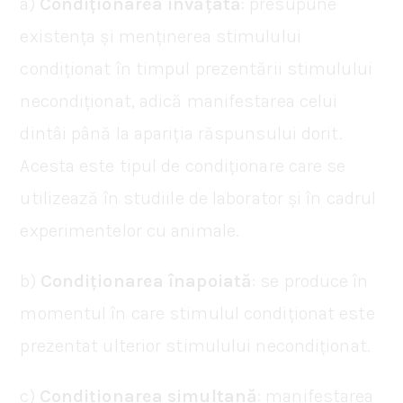
a)
Condiționarea învățată
: presupune
existența și menținerea stimulului
condiționat în timpul prezentării stimulului
necondiționat, adică manifestarea celui
dintâi până la apariția răspunsului dorit.
Acesta este tipul de condiționare care se
utilizează în studiile de laborator și în cadrul
experimentelor cu animale.
b)
Condiționarea înapoiată
: se produce în
momentul în care stimulul condiționat este
prezentat ulterior stimulului necondiționat.
c)
Condiționarea simultană
: manifestarea