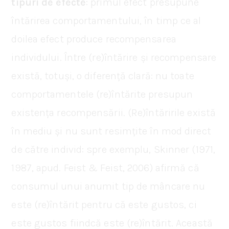
tipuri de efecte
: primul efect presupune
întărirea comportamentului, în timp ce al
doilea efect produce recompensarea
individului. Între (re)întărire și recompensare
există, totuși, o diferență clară: nu toate
comportamentele (re)întărite presupun
existența recompensării. (Re)întăririle există
în mediu și nu sunt resimțite în mod direct
de către individ: spre exemplu, Skinner (1971,
1987, apud. Feist & Feist, 2006) afirmă că
consumul unui anumit tip de mâncare nu
este (re)întărit pentru că este gustos, ci
este gustos fiindcă este (re)întărit. Această