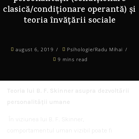
clasică/condiționare operantă) și
teoria învățării sociale
august 6, 2019
Psihologie
/
Radu Mihai
9 mins read
Teoria lui B. F. Skinner asupra dezvoltării
personalității umane
În viziunea lui B. F. Skinner,
comportamentul uman vizibil poate fi