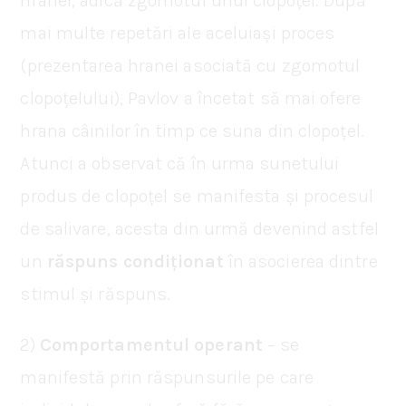
hranei, adică zgomotul unui clopoțel. După
mai multe repetări ale aceluiași proces
(prezentarea hranei asociată cu zgomotul
clopoțelului), Pavlov a încetat să mai ofere
hrana câinilor în timp ce suna din clopoțel.
Atunci a observat că în urma sunetului
produs de clopoțel se manifesta și procesul
de salivare, acesta din urmă devenind astfel
un
răspuns
condiționat
în asocierea dintre
stimul și răspuns.
2)
Comportamentul operant
– se
manifestă prin răspunsurile pe care