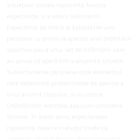
situațiilor sociale reprezintă funcția
expectanței și a valorii (re)întăririi.
Expectanța se referă la așteptările unei
persoane cu privire la apariția unei (re)întăriri
specifice sau a unui set de (re)întăriri care
au șansa să apară într-o anumită situație.
Subiectivitatea persoanei este elementul
care determină probabilitatea de apariție a
unui anumit răspuns, și nu istoria
(re)întăririlor acesteia, așa cum considera
Skinner. În acest sens, expectanțele
reprezintă ceea ce individul crede că