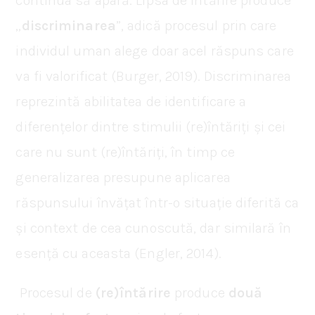
continua să apară. Lipsa de întărire produce
„
discriminarea
”, adică procesul prin care
individul uman alege doar acel răspuns care
va fi valorificat (Burger, 2019). Discriminarea
reprezintă abilitatea de identificare a
diferențelor dintre stimulii (re)întăriți și cei
care nu sunt (re)întăriți, în timp ce
generalizarea presupune aplicarea
răspunsului învățat într-o situație diferită ca
și context de cea cunoscută, dar similară în
esență cu aceasta (Engler, 2014).
Procesul de
(re)întărire
produce
două