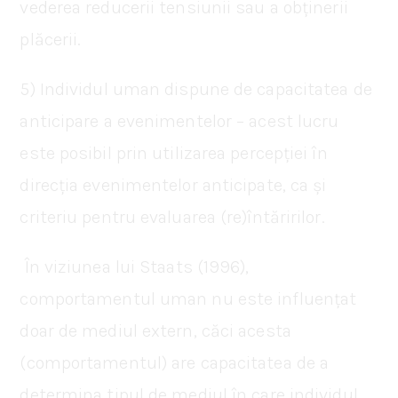
vederea reducerii tensiunii sau a obținerii
plăcerii.
5) Individul uman dispune de capacitatea de
anticipare a evenimentelor – acest lucru
este posibil prin utilizarea percepției în
direcția evenimentelor anticipate, ca și
criteriu pentru evaluarea (re)întăririlor.
În viziunea lui Staats (1996),
comportamentul uman nu este influențat
doar de mediul extern, căci acesta
(comportamentul) are capacitatea de a
determina tipul de mediul în care individul