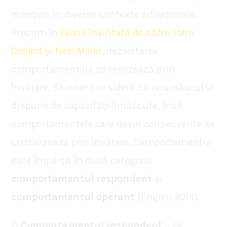
menține în diverse contexte situaționale.
Precum în
teoria înaintată de către John
Dollard și Neal Miller
, dezvoltarea
comportamentală se realizează prin
învățare. Skinner consideră că nou-născutul
dispune de capacități înnăscute, însă
comportamentele care devin consecvente se
cristalizează prin învățare. Comportamentul
este împărțit în două categorii:
comportamentul respondent
și
comportamentul
operant
(Engler, 2014).
1)
Comportamentul respondent
– se