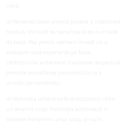
viață.
3) Personalitatea umană posedă o stabilitate
relativă, întrucât ea beneficiază de o unitate
de bază. Mai precis, oamenii învață să-și
evalueze noile experiențe pe baza
(re)întăririlor anterioare. Evaluarea respectivă
permite dezvoltarea personalității și a
unității personalității.
4) Motivația umană este direcționată către
un anumit scop: motivația acționează în
vederea îndeplinirii unui scop, și nu în