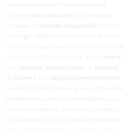
acestui experiment, Pavlov le prezenta
câinilor
hrana
(
stimulul
), la care aceștia
începeau să
saliveze
(
răspunsul
). Conform
lui Burger (2019), pentru că asocierea dintre
stimul și răspuns a existat fără ca Pavlov să
implice o condiționare directă, atunci
hrana
este
stimulul
necondiționat
, iar
procesul
de
salivare
este
răspunsul
necondiționat
.
În acest context, Pavlov a ajuns în stadiul de
împerechere a stimulilor necondiționați cu
stimulii condiționați. Mai precis, psihologul
rus a adăugat un nou stimul la prezentarea