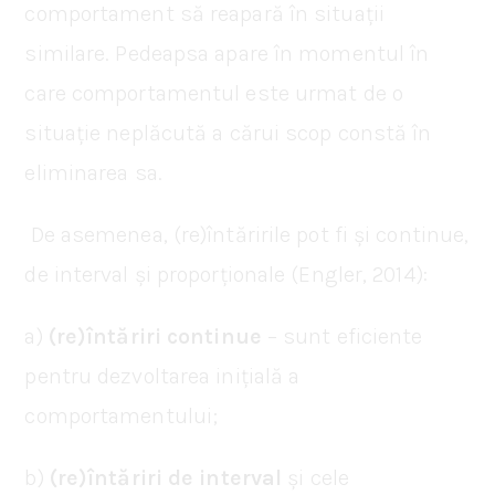
comportament să reapară în situații
similare. Pedeapsa apare în momentul în
care comportamentul este urmat de o
situație neplăcută a cărui scop constă în
eliminarea sa.
De asemenea, (re)întăririle pot fi și continue,
de interval și proporționale (Engler, 2014):
a)
(re)întăriri continue
– sunt eficiente
pentru dezvoltarea inițială a
comportamentului;
b)
(re)întăriri de interval
și cele