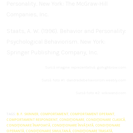
Personality. New York: The McGraw-Hill
Companies, Inc.
Staats, A. W. (1996). Behavior and Personality:
Psychological Behaviorism. New York:
Springer Publishing Company, Inc.
Sursă imagine reprezentativă: gohighbrow.com
Sursă foto #1: dandradebehaviorism.weebly.com
Sursă foto #2: wikiwand.com
TAGS
:
B. F. SKINNER
,
COMPORTAMENT
,
COMPORTAMENT OPERANT
,
COMPORTAMENT RESPONDENT
,
CONDIȚIONARE
,
CONDIȚIONARE CLASICĂ
,
CONDIȚIONARE ÎNAPOIATĂ
,
CONDIȚIONARE ÎNVĂȚATĂ
,
CONDIȚIONARE
OPERANTĂ
,
CONDIȚIONARE SIMULTANĂ
,
CONDIȚIONARE TRASATĂ
,