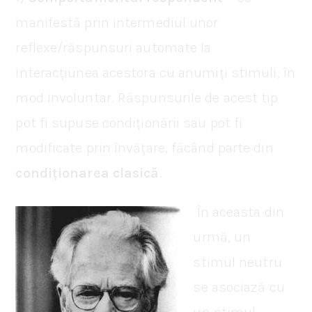
manifestă prin intermediul unor
reflexe/răspunsuri automate la
interacțiunea acestora cu anumiți stimuli, în
mod involuntar. Răspunsurile de acest tip
pot fi supuse condiționării sau pot fi
modificate prin învățare, făcând parte din
condiționarea clasică
.
În aceasta din
urmă, un
stimul neutru
se asociază cu