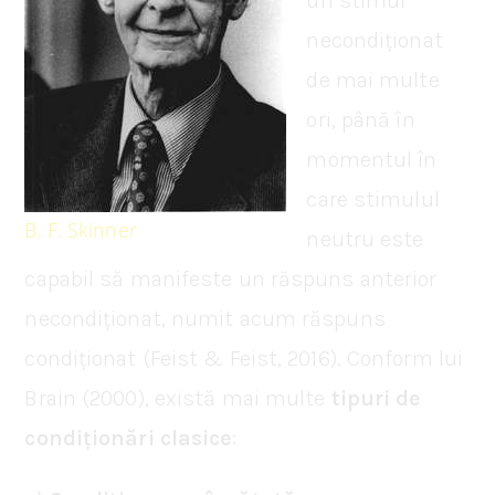
un stimul
necondiționat
de mai multe
ori, până în
momentul în
care stimulul
B. F. Skinner
neutru este
capabil să manifeste un răspuns anterior
necondiționat, numit acum răspuns
condiționat (Feist & Feist, 2016). Conform lui
Brain (2000), există mai multe
tipuri de
condiționări
clasice
: