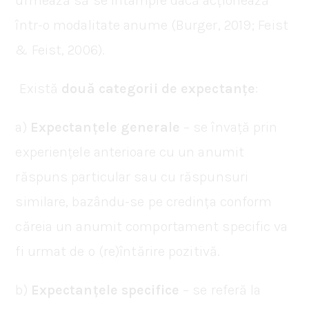
urmează să se întâmple dacă acționează
într-o modalitate anume (Burger, 2019; Feist
& Feist, 2006).
Există
două categorii de expectanțe
:
a)
Expectanțele generale
– se învață prin
experiențele anterioare cu un anumit
răspuns particular sau cu răspunsuri
similare, bazându-se pe credința conform
căreia un anumit comportament specific va
fi urmat de o (re)întărire pozitivă.
b)
Expectanțele specifice
– se referă la