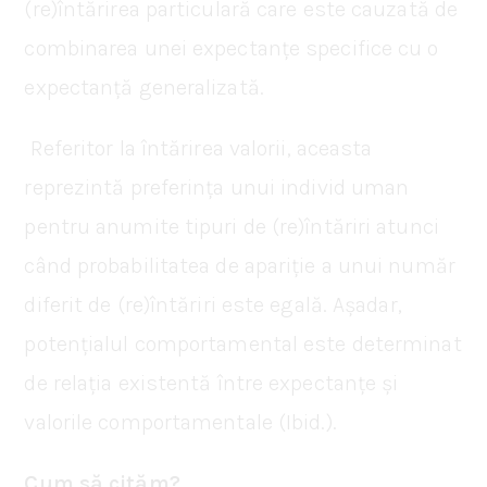
(re)întărirea particulară care este cauzată de
combinarea unei expectanțe specifice cu o
expectanță generalizată.
Referitor la întărirea valorii, aceasta
reprezintă preferința unui individ uman
pentru anumite tipuri de (re)întăriri atunci
când probabilitatea de apariție a unui număr
diferit de (re)întăriri este egală. Așadar,
potențialul comportamental este determinat
de relația existentă între expectanțe și
valorile comportamentale (Ibid.).
Cum să cităm?