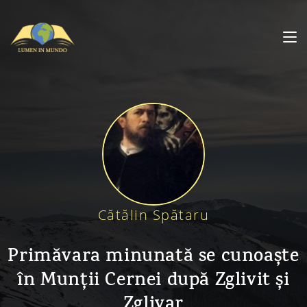
Cătălin Spătaru
Primăvara minunată se cunoaște
în Munții Cernei după Zglivit și
Zglivar