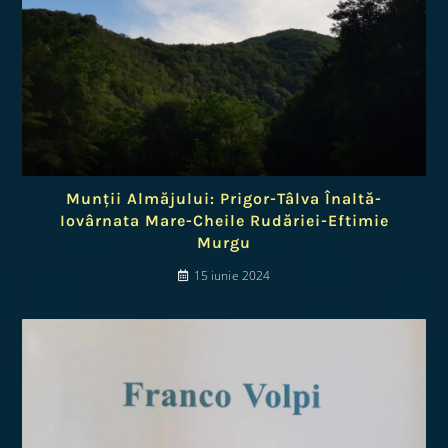
Munții Almăjului: Prigor-Tâlva Înaltă-
Iovârnata Mare-Cheile Rudăriei-Eftimie
Murgu
15 iunie 2024