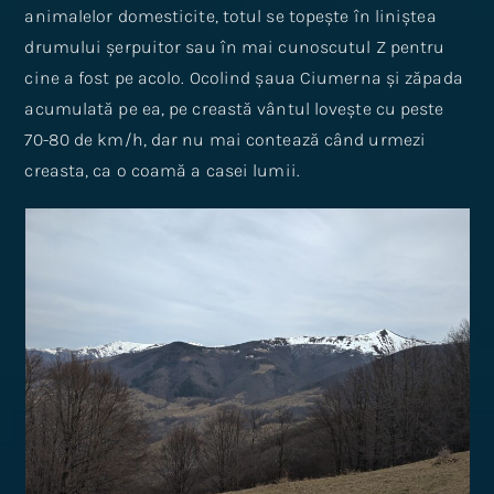
animalelor domesticite, totul se topește în liniștea
drumului șerpuitor sau în mai cunoscutul Z pentru
cine a fost pe acolo. Ocolind șaua Ciumerna și zăpada
acumulată pe ea, pe creastă vântul lovește cu peste
70-80 de km/h, dar nu mai contează când urmezi
creasta, ca o coamă a casei lumii.