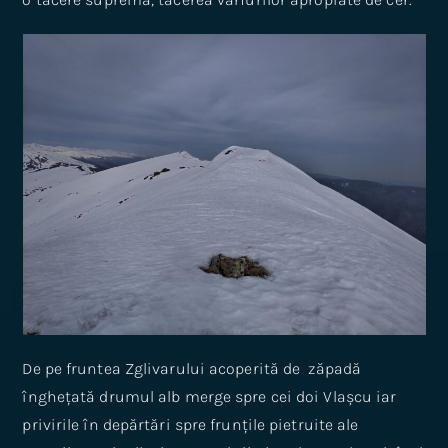
De pe fruntea Zglivarului acoperită de zăpadă
înghețată drumul alb merge spre cei doi Vlașcu iar
privirile în depărtări spre frunțile pietruite ale