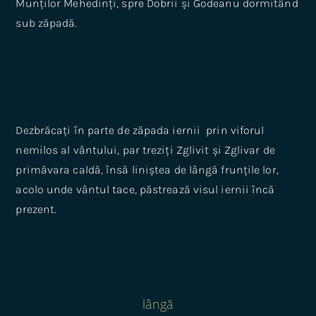
Munților Mehedinți, spre Dobrii și Godeanu dormitând
sub zăpadă.
Dezbrăcați în parte de zăpada iernii prin viforul
nemilos al vântului, par treziți Zglivit și Zglivar de
primăvara caldă, însă liniștea de lângă frunțile lor,
acolo unde vântul tace, păstrează visul iernii încă
prezent.
lângă