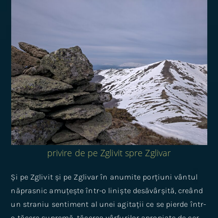
privire de pe Zglivit spre Zglivar
Și pe Zglivit și pe Zglivar în anumite porțiuni vântul
năprasnic amuțește într-o liniște desăvârșită, creând
un straniu sentiment al unei agitații ce se pierde într-
o tăcere supremă, tăcerea vârfurilor apropiate de cer.