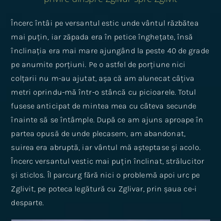
Încerc întâi pe versantul estic unde vântul răzbătea
mai puțin, iar zăpada era în petice înghețate, însă
înclinația era mai mare ajungând la peste 40 de grade
pe anumite porțiuni. Pe o astfel de porțiune nici
colțarii nu m-au ajutat, așa că am alunecat câțiva
metri oprindu-mă într-o stâncă cu picioarele. Totul
fusese anticipat de mintea mea cu câteva secunde
înainte să se întâmple. După ce am ajuns aproape în
partea opusă de unde plecasem, am abandonat,
suirea era abruptă, iar vântul mă așteptase și acolo.
Încerc versantul vestic mai puțin înclinat, strălucitor
și sticlos. Îl parcurg fără nici o problemă apoi urc pe
Zglivit, pe poteca legătură cu Zglivar, prin șaua ce-i
desparte.