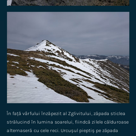
În față vârfului înzăpezit al Zglivitului, zăpada sticlea
strălucind în lumina soarelui, fiindcă zilele călduroase
alternaseră cu cele reci. Urcușul pieptiș pe zăpada