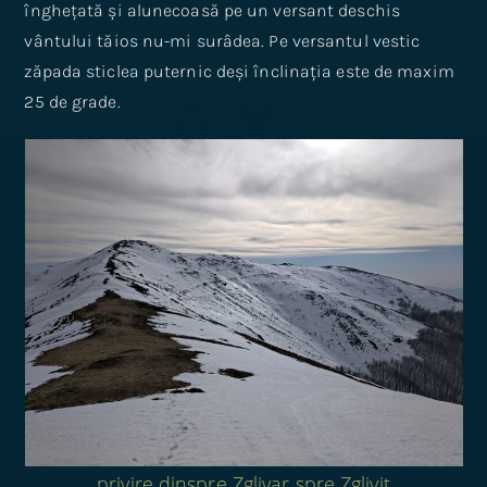
înghețată și alunecoasă pe un versant deschis
vântului tăios nu-mi surâdea. Pe versantul vestic
zăpada sticlea puternic deși înclinația este de maxim
25 de grade.
privire dinspre Zglivar spre Zglivit