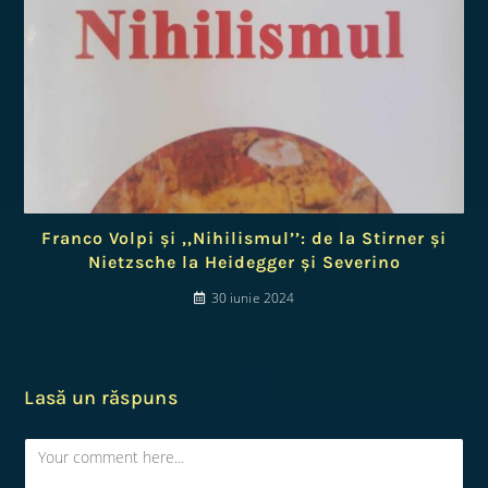
Franco Volpi și ,,Nihilismul’’: de la Stirner și
Nietzsche la Heidegger și Severino
30 iunie 2024
Lasă un răspuns