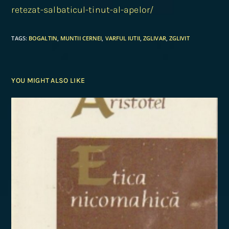
retezat-salbaticul-tinut-al-apelor/
TAGS
:
BOGALTIN
,
MUNTII CERNEI
,
VARFUL IUTII
,
ZGLIVAR
,
ZGLIVIT
YOU MIGHT ALSO LIKE