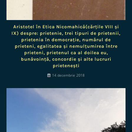
Aristotel în Etica Nicomahică(cărțile VIII și
IX) despre: prietenie, trei tipuri de prietenii,
prietenia în democrație, numărul de
prieteni, egalitatea și nemulțumirea între
prieteni, prietenul ca al doilea eu,
bunăvoință, concordie și alte lucruri
prietenești
14 decembrie 2018