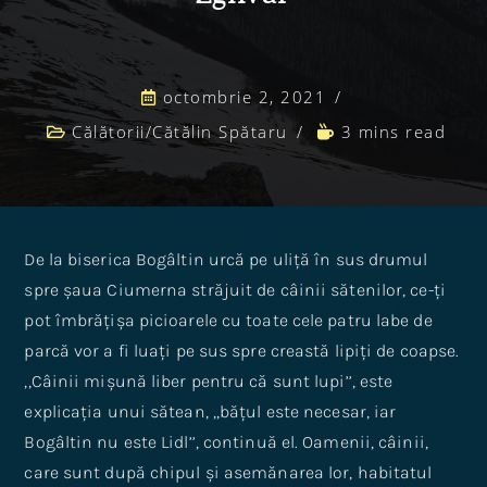
octombrie 2, 2021
Călătorii
/
Cătălin Spătaru
3 mins read
De la biserica Bogâltin urcă pe uliță în sus drumul
spre șaua Ciumerna străjuit de câinii sătenilor, ce-ți
pot îmbrățișa picioarele cu toate cele patru labe de
parcă vor a fi luați pe sus spre creastă lipiți de coapse.
,,Câinii mișună liber pentru că sunt lupi’’, este
explicația unui sătean, ,,bățul este necesar, iar
Bogâltin nu este Lidl’’, continuă el. Oamenii, câinii,
care sunt după chipul și asemănarea lor, habitatul