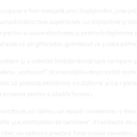
le europene a fost realizată prin: învățământ ,,mai p
ursuri interactive superficiale cu dispozitive și c
e pentru a ușura absolvirea și pentru îndeplinirea c
ceul este ca un gimnaziu, gimnaziul ca școala prima
cercetare și a orientat învățământul spre campanii p
ariu ,,motivant’’. Universitățile devin astfel niște
rcină să producă absolvenți cu diplomă și să-i plase
u proiecte pentru a căpăta fonduri.
 simfonie, un tablou, un adevăr matematic, o desco
lilor și a institutelor de cercetare’’. El vorbește de
iber, nu aplicația practică fiind scopul cercetării, c