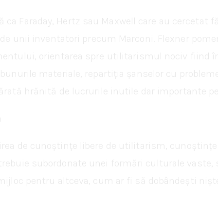
ca Faraday, Hertz sau Maxwell care au cercetat fără
 de unii inventatori precum Marconi. Flexner pomeneș
entului, orientarea spre utilitarismul nociv fiind 
bunurile materiale, repartiția șanselor cu probleme
ărată hrănită de lucrurile inutile dar importante p
m
irea de cunoștințe libere de utilitarism, cunoștin
trebuie subordonate unei formări culturale vaste,
mijloc pentru altceva, cum ar fi să dobândești niș