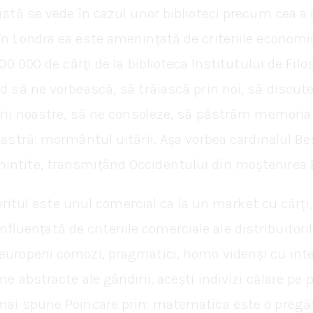
ristă se vede în cazul unor biblioteci precum cea a
în Londra ea este amenințată de criteriile economi
300 000 de cărți de la biblioteca Institutului de Filo
nd să ne vorbească, să trăiască prin noi, să discut
firii noastre, să ne consoleze, să păstrăm memoria 
noastră: mormântul uitării. Așa vorbea cardinalul 
intite, transmițând Occidentului din moștenirea B
spiritul este unul comercial ca la un market cu cărți,
 influențată de criteriile comerciale ale distribuitoril
 europeni comozi, pragmatici, homo videnși cu int
me abstracte ale gândirii, acești indivizi călare p
mai spune Poincare prin: matematica este o pregătir