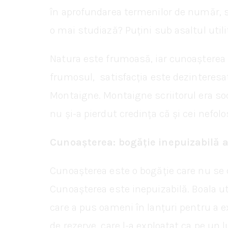
în aprofundarea termenilor de număr, sp
o mai studiază? Puțini sub asaltul util
Natura este frumoasă, iar cunoașterea 
frumosul, satisfacția este dezinteresa
Montaigne. Montaigne scriitorul era soco
nu și-a pierdut credința că și cei nefolo
Cunoașterea: bogăție inepuizabilă a 
Cunoașterea este o bogăție care nu se c
Cunoașterea este inepuizabilă. Boala u
care a pus oameni în lanțuri pentru a e
de rezerve, care l-a exploatat ca pe un