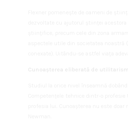
Flexner pomenește de oameni de știință 
dezvoltate cu ajutorul științei acestora
științifice, precum cele din zona armam
aspectele utile din societatea noastră (
conexate). Uitându-se astfel viața adev
Cunoașterea eliberată de utilitaris
Studiul la orice nivel înseamnă dobând
Competențele tehnice dintr-o profesie 
profesia lui. Cunoașterea nu este doar 
Newman.