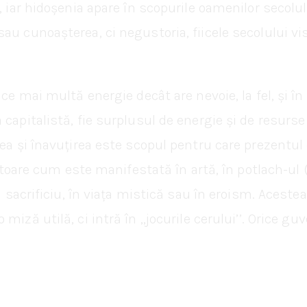
 iar hidoșenia apare în scopurile oamenilor secolulu
au cunoașterea, ci negustoria, fiicele secolului v
uce mai multă energie decât are nevoie, la fel, și în
a capitalistă, fie surplusul de energie și de resu
ea și înavuțirea este scopul pentru care prezentul e
eatoare cum este manifestată în artă, în potlach-ul 
n sacrificiu, în viața mistică sau în eroism. Acestea 
miză utilă, ci intră în ,,jocurile cerului’’. Orice g