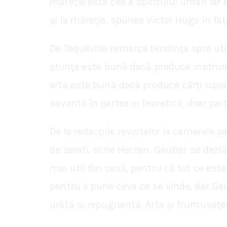
măreție este cea a spiritului uman iar
și la măreție, spunea Victor Hugo în fa
De Toqueville remarca tendința spre uti
știința este bună dacă produce instrume
arta este bună dacă produce cărți ușoa
savantă în partea ei teoretică, doar part
De la redacțiile revistelor la camerele
de zarafi, scrie Herzen. Gautier se dezl
mai util din casă, pentru că tot ce este 
pentru a pune ceva ce se vinde, dar Gau
urâtă și repugnantă. Arta și frumusețea