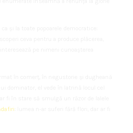
le enumerate înseamnă a renunța la glorie
ca și la toate popoarele democratice:
escoperi ceva pentru a produce plăcerea,
u interesează pe nimeni cunoașterea
sformat în comerț, în negustorie și dugheană
ui dominator, el vede în latrină locul cel
 ar fi în stare să smulgă un răzor de lalele
dafiri
: lumea n-ar suferi fără flori, dar ar fi