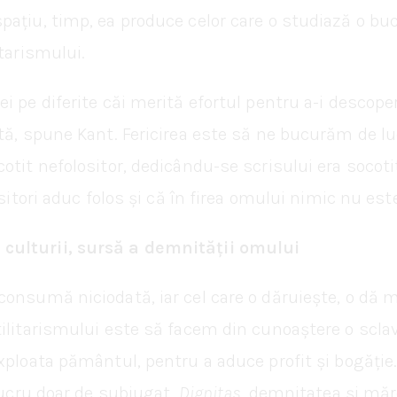
ațiu, timp, ea produce celor care o studiază o buc
itarismului.
ei pe diferite căi merită efortul pentru a-i desco
tă, spune Kant. Fericirea este să ne bucurăm de l
tit nefolositor, dedicându-se scrisului era socotit 
sitori aduc folos și că în firea omului nimic nu este
culturii, sursă a demnității omului
onsumă niciodată, iar cel care o dăruiește, o dă m
tilitarismului este să facem din cunoaștere o scla
xploata pământul, pentru a aduce profit și bogăție
 lucru doar de subjugat.
Dignitas
, demnitatea și măre