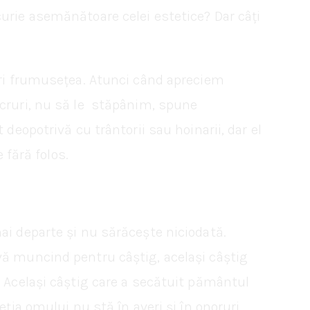
urie asemănătoare celei estetice? Dar câți
peri frumusețea. Atunci când apreciem
ucruri, nu să le stăpânim, spune
deopotrivă cu trântorii sau hoinarii, dar el
 fără folos.
ai departe și nu sărăcește niciodată.
vă muncind pentru câștig, același câștig
. Același câștig care a secătuit pământul
ția omului nu stă în averi și în onoruri,