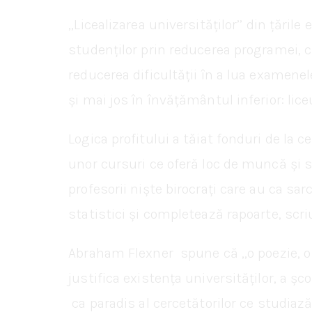
,,Licealizarea universităților’’ din țări
studenților prin reducerea programei, c
reducerea dificultății în a lua examenel
și mai jos în învățământul inferior: li
Logica profitului a tăiat fonduri de la 
unor cursuri ce oferă loc de muncă și sal
profesorii niște birocrați care au ca sa
statistici și completează rapoarte, scri
Abraham Flexner spune că ,,o poezie, o
justifica existența universităților, a șco
ca paradis al cercetătorilor ce studiază l