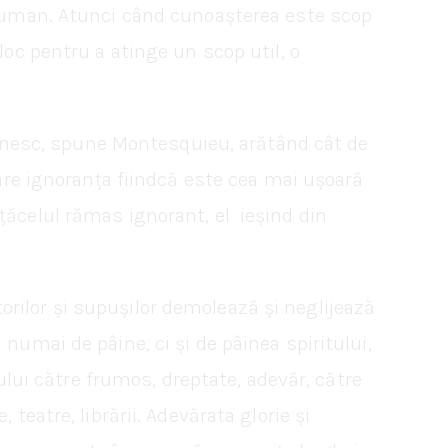
ui uman. Atunci când cunoașterea este scop
loc pentru a atinge un scop util, o
 omenesc, spune Montesquieu, arătând cât de
pare ignoranța fiindcă este cea mai ușoară
vățăcelul rămas ignorant, el ieșind din
rilor și supușilor demolează și neglijează
numai de pâine, ci și de pâinea spiritului,
mului către frumos, dreptate, adevăr, către
teatre, librării. Adevărata glorie și