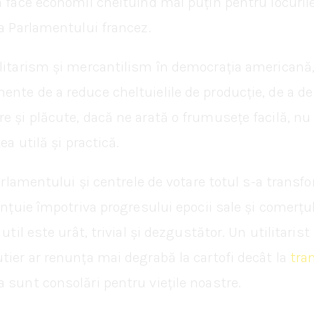
 a face economii cheltuind mai puțin pentru locuri
ța Parlamentului francez.
litarism și mercantilism în democrația americană, 
nte de a reduce cheltuielile de producție, de a d
re și plăcute, dacă ne arată o frumusețe facilă, n
ea utilă și practică.
 parlamentului și centrele de votare totul s-a tran
ănțuie împotriva progresului epocii sale și comerțul
util este urât, trivial și dezgustător. Un utilitarist
tier ar renunța mai degrabă la cartofi decât la
tran
 sunt consolări pentru viețile noastre.