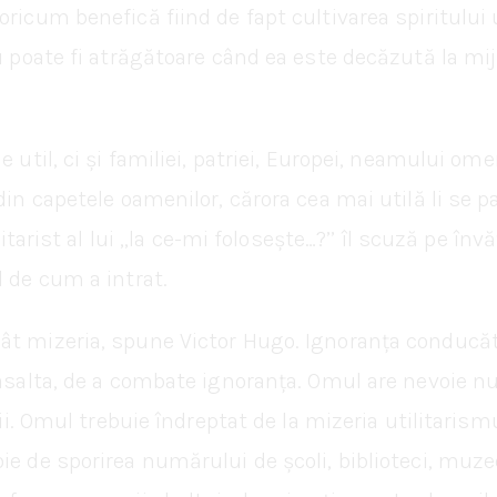
 oricum benefică fiind de fapt cultivarea spiritul
u poate fi atrăgătoare când ea este decăzută la mij
ne util, ci și familiei, patriei, Europei, neamului
din capetele oamenilor, cărora cea mai utilă li se 
itarist al lui ,,la ce-mi folosește…?’’ îl scuză pe în
l de cum a intrat.
ât mizeria, spune Victor Hugo. Ignoranța conducăto
asalta, de a combate ignoranța. Omul are nevoie nu 
ții. Omul trebuie îndreptat de la mizeria utilitaris
 de sporirea numărului de școli, biblioteci, muzee, 