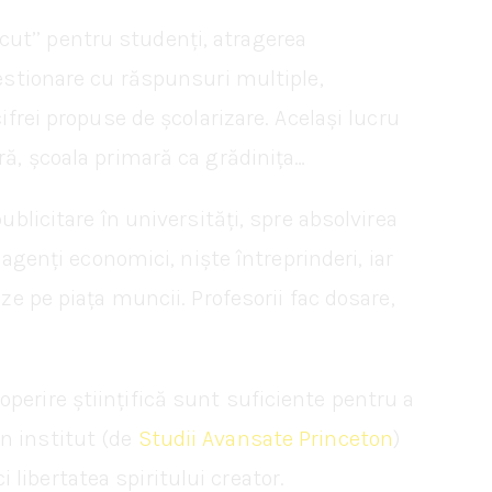
lăcut’’ pentru studenți, atragerea
hestionare cu răspunsuri multiple,
ifrei propuse de școlarizare. Același lucru
ră, școala primară ca grădinița…
ublicitare în universități, spre absolvirea
 agenți economici, niște întreprinderi, iar
ze pe piața muncii. Profesorii fac dosare,
perire științifică sunt suficiente pentru a
 un institut (de
Studii Avansate Princeton
)
i libertatea spiritului creator.