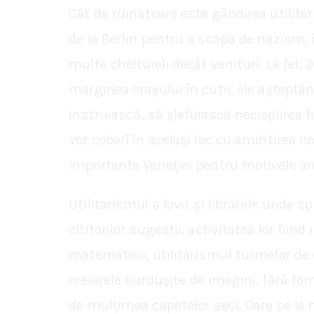
Cât de ruinătoare este gândirea utilita
de la Berlin pentru a scăpa de nazism, 
multe cheltuieli decât venituri. La fel, 
marginea orașului în cutii, ele așteptâ
instruiască, să șlefuiască necioplirea 
vor coborî în același loc cu amintirea 
importante Veneției pentru motivele am
Utilitarismul a lovit și librăriile unde 
cititorilor sugestii, activitatea lor fiind
matematicii, utilitarismul turmelor de
creierele burdușite de imagini, fără for
de mulțimea capetelor seci. Oare ce le 