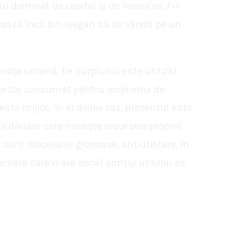
i dominat de capital și de înavuțire. Fiii
isează încă din leagăn să se vândă pe un
 viața umană, fie surplusul este utilizat
rse este consumat pentru economia de
ste mijloc, în al doilea caz, prezentul este
(o dăruire care irosește resursele proprii)
sunt obiceiurile glorioase, antiutilitare, în
uvernare care n-are decât simțul utilului se