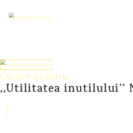
Cătălin Spătaru
,,Utilitatea inutilului’’
ianuarie 30, 2025
Artă
/
Cătălin Spătaru
/
Filosofie
/
Istorie
/
Literatură
/
Politică
/
Șt
11 mins read