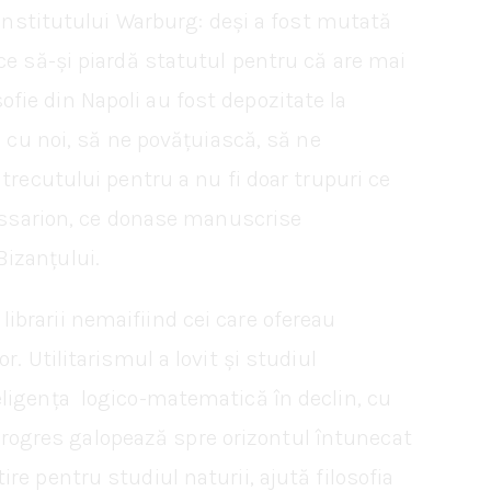
 Institutului Warburg: deși a fost mutată
ce să-și piardă statutul pentru că are mai
sofie din Napoli au fost depozitate la
e cu noi, să ne povățuiască, să ne
trecutului pentru a nu fi doar trupuri ce
Bessarion, ce donase manuscrise
izanțului.
 librarii nemaifiind cei care ofereau
or. Utilitarismul a lovit și studiul
eligența logico-matematică în declin, cu
e progres galopează spre orizontul întunecat
e pentru studiul naturii, ajută filosofia