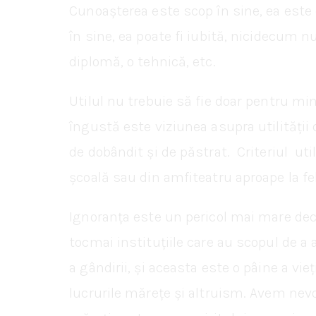
Cunoașterea este scop în sine, ea este
în sine, ea poate fi iubită, nicidecum n
diplomă, o tehnică, etc.
Utilul nu trebuie să fie doar pentru mi
îngustă este viziunea asupra utilității 
de dobândit și de păstrat. Criteriul util
școală sau din amfiteatru aproape la fe
Ignoranța este un pericol mai mare dec
tocmai instituțiile care au scopul de a 
a gândirii, și aceasta este o pâine a vie
lucrurile mărețe și altruism. Avem nevoie