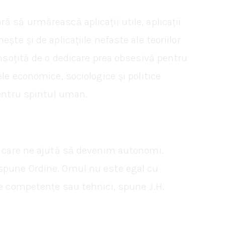
 să urmărească aplicații utile, aplicații
te și de aplicațiile nefaste ale teoriilor
însoțită de o dedicare prea obsesivă pentru
le economice, sociologice și politice
entru spiritul uman.
țe care ne ajută să devenim autonomi.
 spune Ordine. Omul nu este egal cu
te competențe sau tehnici, spune J.H.