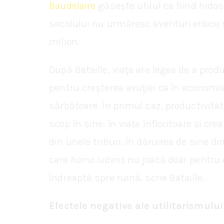
Baudelaire
găsește utilul ca fiind hidos,
secolului nu urmăresc aventuri eroice s
milion.
După Bataille, viața are legea de a prod
pentru creșterea avuției ca în economi
sărbătoare. În primul caz, productivitat
scop în sine: în viața înfloritoare și cr
din unele triburi, în dăruirea de sine di
care
homo ludens
nu joacă doar pentru o 
îndreaptă spre ruină, scrie Bataille.
Efectele negative ale utilitarismului