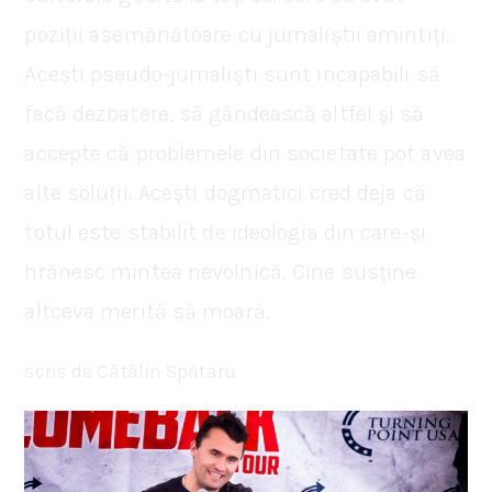
poziții asemănătoare cu jurnaliștii amintiți.
Acești pseudo-jurnaliști sunt incapabili să
facă dezbatere, să gândească altfel și să
accepte că problemele din societate pot avea
alte soluții. Acești dogmatici cred deja că
totul este stabilit de ideologia din care-și
hrănesc mintea nevolnică. Cine susține
altceva merită să moară.
scris de Cătălin Spătaru