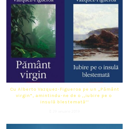
Cu Alberto Vazquez-Figueroa pe un „Pământ
virgin”, amintindu-ne de o ‚‚iubire pe o
insulă blestemată’’
29 ianuarie 2019