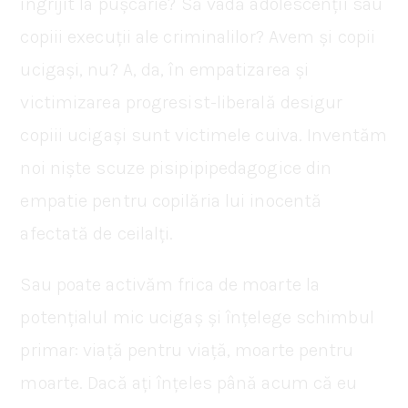
îngrijit la pușcărie? Să vadă adolescenții sau
copiii execuții ale criminalilor? Avem și copii
ucigași, nu? A, da, în empatizarea și
victimizarea progresist-liberală desigur
copiii ucigași sunt victimele cuiva. Inventăm
noi niște scuze pisipipipedagogice din
empatie pentru copilăria lui inocentă
afectată de ceilalți.
Sau poate activăm frica de moarte la
potențialul mic ucigaș și înțelege schimbul
primar: viață pentru viață, moarte pentru
moarte. Dacă ați înțeles până acum că eu