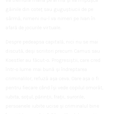
va tremura mâna pe armă și va împușca
găinile din coteț sau guguștiucii de pe
sârmă, nimeni nu-l va nimeri pe Ivan în
afară de jocurile virtuale.
Despre pedeapsa capitală, nici nu se mai
discută, deși scriitori precum Camus sau
Koestler au făcut-o. Progresiștii, care cred
într-o lume mai bună și îndreptarea
criminalilor, refuză așa ceva. Oare așa o fi
pentru fiecare când își vede copilul omorât,
iubita, soțul, părinții, frații, surorile,
persoanele iubite ucise și criminalul bine