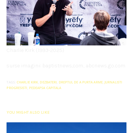
Charlie Kirk (1993-2025)
surse imagini: baptistnews,com, abcnews.go.com
TAGS
:
CHARLIE KIRK
,
DEZBATERI
,
DREPTUL DE A PURTA ARME
,
JURNALISTI
PROGRESISTI
,
PEDEAPSA CAPITALA
YOU MIGHT ALSO LIKE