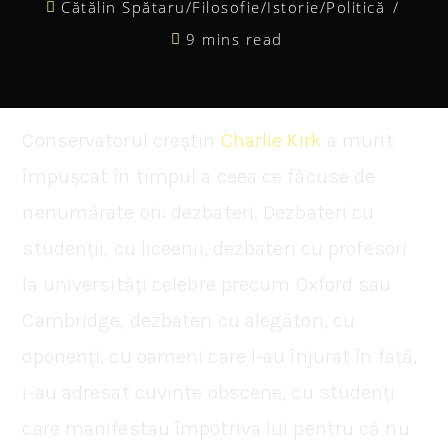
Cătălin Spătaru
/
Filosofie
/
Istorie
/
Politică
9 mins read
Conservatorul creștin
Charlie Kirk
a murit
împușcat în timpul a ceea ce făcuse de
nenumărate ori: dezbateri. Dezbateri cu
studenții, cu liceenii, dezbateri cu profesori
la universități celebre precum Oxford sau
Cambridge, dezbateri cu alegători, cu
oponenți, cu oameni care l-au înjurat în față,
i-au adresat cuvinte obscene, cu studenți
care manifestau împotriva lui pentru că nu