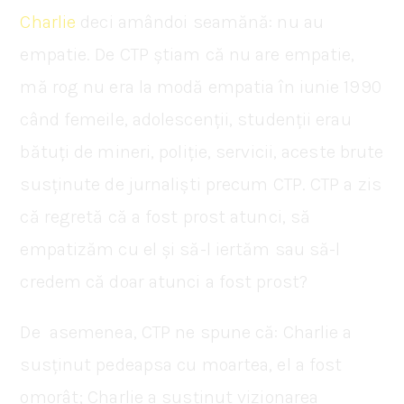
Charlie
deci amândoi seamănă: nu au
empatie. De CTP știam că nu are empatie,
mă rog nu era la modă empatia în iunie 1990
când femeile, adolescenții, studenții erau
bătuți de mineri, poliție, servicii, aceste brute
susținute de jurnaliști precum CTP. CTP a zis
că regretă că a fost prost atunci, să
empatizăm cu el și să-l iertăm sau să-l
credem că doar atunci a fost prost?
De asemenea, CTP ne spune că: Charlie a
susținut pedeapsa cu moartea, el a fost
omorât; Charlie a susținut vizionarea