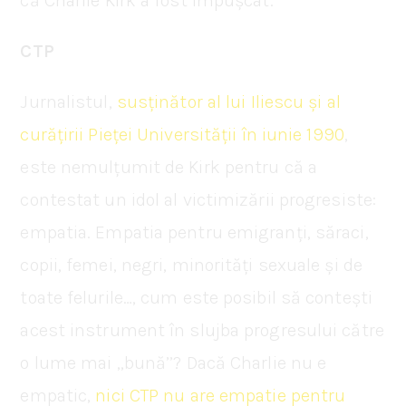
că Charlie Kirk a fost împușcat.
CTP
Jurnalistul,
susținător al lui Iliescu și al
curățirii Pieței Universității în iunie 1990
,
este nemulțumit de Kirk pentru că a
contestat un idol al victimizării progresiste:
empatia. Empatia pentru emigranți, săraci,
copii, femei, negri, minorități sexuale și de
toate felurile…, cum este posibil să contești
acest instrument în slujba progresului către
o lume mai ,,bună’’? Dacă Charlie nu e
empatic,
nici CTP nu are empatie pentru