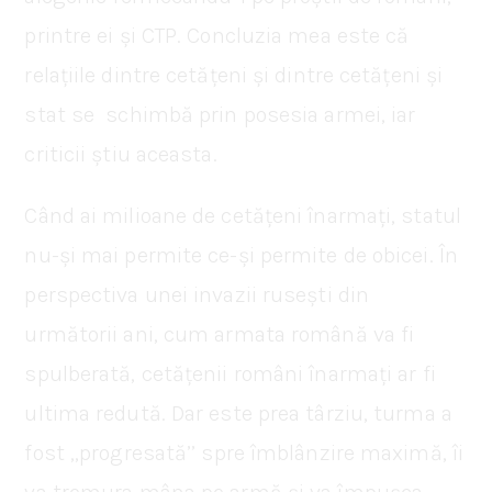
printre ei și CTP. Concluzia mea este că
relațiile dintre cetățeni și dintre cetățeni și
stat se schimbă prin posesia armei, iar
criticii știu aceasta.
Când ai milioane de cetățeni înarmați, statul
nu-și mai permite ce-și permite de obicei. În
perspectiva unei invazii rusești din
următorii ani, cum armata română va fi
spulberată, cetățenii români înarmați ar fi
ultima redută. Dar este prea târziu, turma a
fost ,,progresată’’ spre îmblânzire maximă, îi