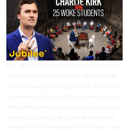
Kirk ,,bloca orice discuție despre arme’’, sunt
uimit de câte făcea Kirk și de câte a fost în
stare în imaginarul progresiștilor de doi bani
ca Ardelean. Am văzut la o dezbatere, cum în
cele câteva minute alocate, un progresist ca
Ardelean, un om cu sex greu determinabil,
probabil un/o transexual(ă) îi spunea lui Kirk