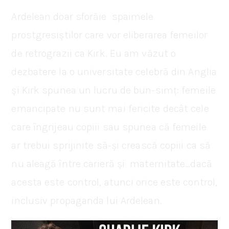
Ardelean doar sforăie spaimele
prostgresiștilor care vor eliberarea femeilor
de retrograzii ca Kirk. Eu am văzut o
dezbatere la o universitate celebră din Anglia
și Kirk spunea un lucru de bun-simț: femeile
emancipate nu sunt mai fericite decât cele
care îngrijeau copiii sau spunea că femeile
ar trebui sprijinite să-și crească copiii ca să
nu aleagă între carieră și maternitate…dacă
acesta este control, atunci orice este control,
inclusiv propaganda lui Ardelean.