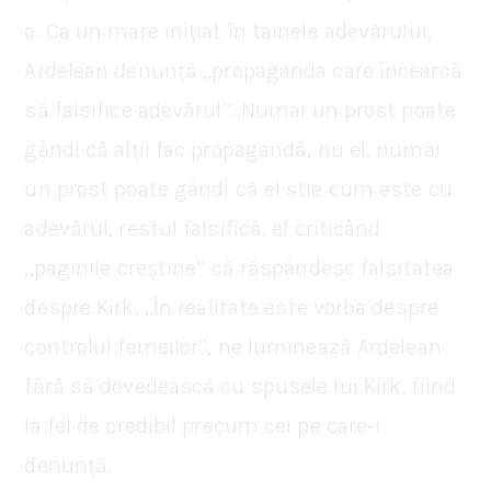
o. Ca un mare inițiat în tainele adevărului,
Ardelean denunță ,,propaganda care încearcă
să falsifice adevărul’’. Numai un prost poate
gândi că alții fac propagandă, nu el, numai
un prost poate gândi că el știe cum este cu
adevărul, restul falsifică, el criticând
,,paginile creștine’’ că răspândesc falsitatea
despre Kirk. ,,În realitate este vorba despre
controlul femeilor’’, ne luminează Ardelean
fără să dovedească cu spusele lui Kirk, fiind
la fel de credibil precum cei pe care-i
denunță.