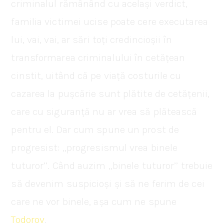
criminalul rămânând cu același verdict,
familia victimei ucise poate cere executarea
lui, vai, vai, ar sări toți credincioșii în
transformarea criminalului în cetățean
cinstit, uitând că pe viață costurile cu
cazarea la pușcărie sunt plătite de cetățenii,
care cu siguranță nu ar vrea să plătească
pentru el. Dar cum spune un prost de
progresist: ,,progresismul vrea binele
tuturor’’. Când auzim ,,binele tuturor’’ trebuie
să devenim suspicioși și să ne ferim de cei
care ne vor binele, așa cum ne spune
Todorov
.