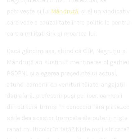
Negruțiu este limitat intelectual, se
potrivește și lui
Mândruță
, și el un vindicativ
care vede o cauzalitate între politicile pentru
care a militat Kirk și moartea lui.
Dacă gândim așa, știind că CTP, Negruțiu și
Mândruță au susținut menținerea oligarhiei
PSDPNL și alegerea președintelui actual,
atunci oamenii cu venituri tăiate, angajații
dați afară, profesorii puși pe liber, oamenii
din cultură trimiși în concediu fără plată…ce
să le dea acestor trompete ale puterii: niște
rahat multicolor în față? Niște roșii stricate?