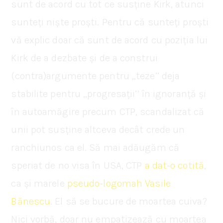
sunt de acord cu tot ce susține Kirk, atunci
sunteți niște proști. Pentru că sunteți proști
vă explic doar că sunt de acord cu poziția lui
Kirk de a dezbate și de a construi
(contra)argumente pentru ,,teze’’ deja
stabilite pentru ,,progresații’’ în ignoranță și
în autoamăgire precum CTP, scandalizat că
unii pot susține altceva decât crede un
ranchiunos ca el. Să mai adăugăm că
speriat de no visa în USA, CTP
a dat-o cotită
,
ca și marele
pseudo-logomah Vasile
Bănescu
. El să se bucure de moartea cuiva?
Nici vorbă, doar nu empatizează cu moartea