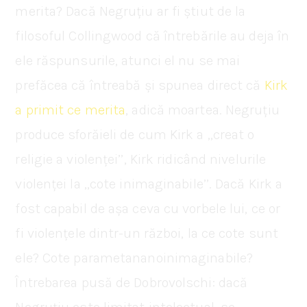
merita? Dacă Negruțiu ar fi știut de la
filosoful Collingwood că întrebările au deja în
ele răspunsurile, atunci el nu se mai
prefăcea că întreabă și spunea direct că
Kirk
a primit ce merita
, adică moartea. Negruțiu
produce sforăieli de cum Kirk a ,,creat o
religie a violenței’’, Kirk ridicând nivelurile
violenței la ,,cote inimaginabile’’. Dacă Kirk a
fost capabil de așa ceva cu vorbele lui, ce or
fi violențele dintr-un război, la ce cote sunt
ele? Cote parametananoinimaginabile?
Întrebarea pusă de Dobrovolschi: dacă