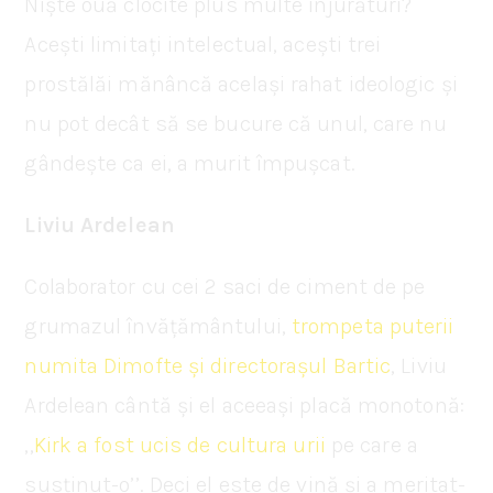
Niște ouă clocite plus multe înjurături?
Acești limitați intelectual, acești trei
prostălăi mănâncă același rahat ideologic și
nu pot decât să se bucure că unul, care nu
gândește ca ei, a murit împușcat.
Liviu Ardelean
Colaborator cu cei 2 saci de ciment de pe
grumazul învățământului,
trompeta puterii
numita Dimofte și directorașul Bartic
, Liviu
Ardelean cântă și el aceeași placă monotonă:
,,
Kirk a fost ucis de cultura urii
pe care a
susținut-o’’. Deci el este de vină și a meritat-