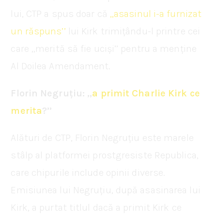
lui, CTP a spus doar că
,,asasinul i-a furnizat
un răspuns’’
lui Kirk trimițându-l printre cei
care ,,merită să fie uciși’’ pentru a menține
Al Doilea Amendament.
Florin Negruțiu: ,,
a primit Charlie Kirk ce
merita
?’’
Alături de CTP, Florin Negruțiu este marele
stâlp al platformei prostgresiste Republica,
care chipurile include opinii diverse.
Emisiunea lui Negruțiu, după asasinarea lui
Kirk, a purtat titlul dacă a primit Kirk ce