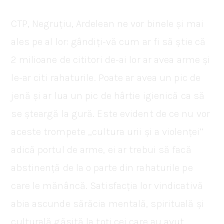
CTP, Negruțiu, Ardelean ne vor binele și mai
ales pe al lor: gândiți-vă cum ar fi să știe că
2 milioane de cititori de-ai lor ar avea arme și
le-ar citi rahaturile. Poate ar avea un pic de
jenă și ar lua un pic de hârtie igienică ca să
se șteargă la gură. Este evident de ce nu vor
aceste trompete ,,cultura urii și a violenței’’
adică portul de arme, ei ar trebui să facă
abstinență de la o parte din rahaturile pe
care le mănâncă. Satisfacția lor vindicativă
abia ascunde sărăcia mentală, spirituală și
culturală găsită la toți cei care au avut