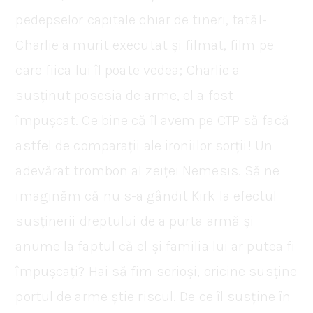
pedepselor capitale chiar de tineri, tatăl-
Charlie a murit executat și filmat, film pe
care fiica lui îl poate vedea; Charlie a
susținut posesia de arme, el a fost
împușcat. Ce bine că îl avem pe CTP să facă
astfel de comparații ale ironiilor sorții! Un
adevărat trombon al zeiței Nemesis. Să ne
imaginăm că nu s-a gândit Kirk la efectul
susținerii dreptului de a purta armă și
anume la faptul că el și familia lui ar putea fi
împușcați? Hai să fim serioși, oricine susține
portul de arme știe riscul. De ce îl susține în