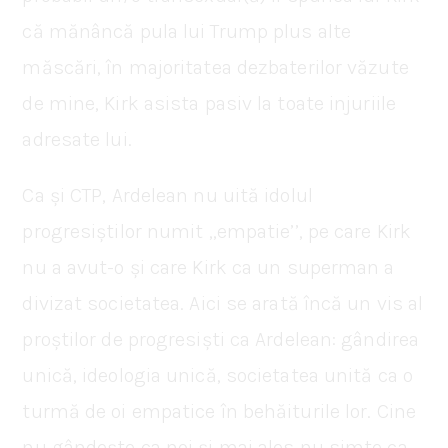
că mănâncă pula lui Trump plus alte
măscări, în majoritatea dezbaterilor văzute
de mine, Kirk asista pasiv la toate injuriile
adresate lui.
Ca și CTP, Ardelean nu uită idolul
progresiștilor numit ,,empatie’’, pe care Kirk
nu a avut-o și care Kirk ca un superman a
divizat societatea. Aici se arată încă un vis al
proștilor de progresiști ca Ardelean: gândirea
unică, ideologia unică, societatea unită ca o
turmă de oi empatice în behăiturile lor. Cine
nu gândește ca noi și mai ales nu simte ca