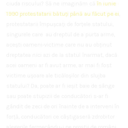
ciuda riscului? Să ne imaginăm că
în iunie
1990 protestatarii bătuți până au făcut pe ei
,
protestatarii împușcați de forțele statului,
singurele care au dreptul de a purta arme,
acești oameni-victime care nu au obținut
dreptatea nici azi de la statul înarmat, dacă
acei oameni ar fi avut arme, ar mai fi fost
victime ușoare ale ticăloșilor din slujba
statului? Da, poate ar fi ieșit baie de sânge
sau poate stupizii de conducători s-ar fi
gândit de zeci de ori înainte de a interveni în
forță, conducători ce câștigaseră zdrobitor
alegerile fermecându-i pe proștii de români,