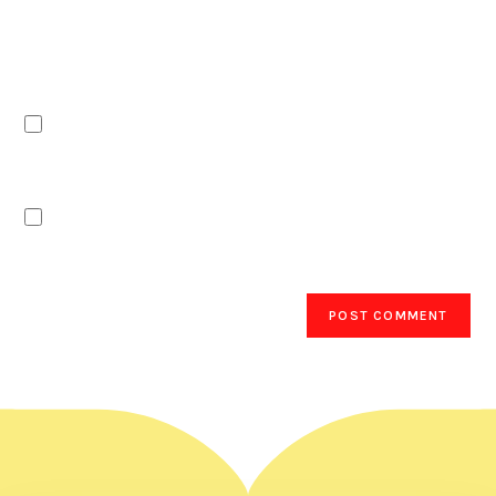
acest navigator pentru data viitoare când o să
comentez.
Notifică-mă prin email când sunt publicate
alte comentarii.
Notifică-mă prin email când sunt publicate
articole noi.