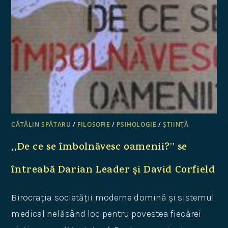
CĂTĂLIN SPĂTARU
/
FILOSOFIE
/
PSIHOLOGIE
/
ȘTIINȚĂ
,,De ce se îmbolnăvesc oamenii?’’ se
întreabă Darian Leader și David Corfield
Birocrația societății moderne domină și sistemul
medical nelăsând loc pentru povestea fiecărei