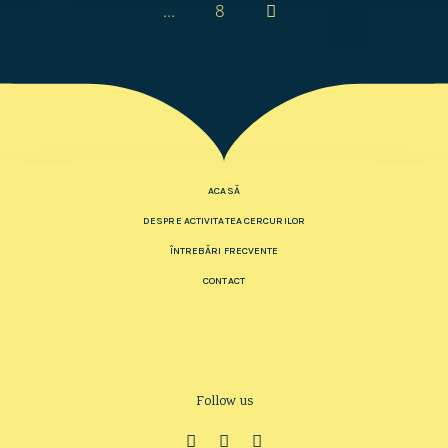
…
8
ACASĂ
DESPRE ACTIVITATEA CERCURILOR
ÎNTREBĂRI FRECVENTE
CONTACT
Follow us