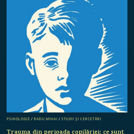
PSIHOLOGIE
/
RADU MIHAI
/
STUDII ȘI CERCETĂRI
Trauma din perioada copilăriei: ce sunt