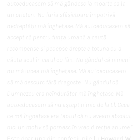
autoeducasem să mă gândesc la moarte ca la
un prieten. Nu furia sfâșietoare împotrivă
nedreptății mă înghețase. Mă autoeducasem să
accept că pentru ființa umană a caută
recompense și pedepse drepte e totuna cu a
căuta acul în carul cu fân. Nu gândul că nimeni
nu mă iubea mă înghețase. Mă autoeducasem
să mă descurc fără dragoste. Nu gândul că
Dumnezeu era neîndurător mă înghețase. Mă
autoeducasem să nu aștept nimic de la El. Ceea
ce mă înghețase era faptul că nu aveam absolut
nici un motiv să pornesc în vreo direcție anume.
”
Este doar una din confesiunile lu
Howard W.