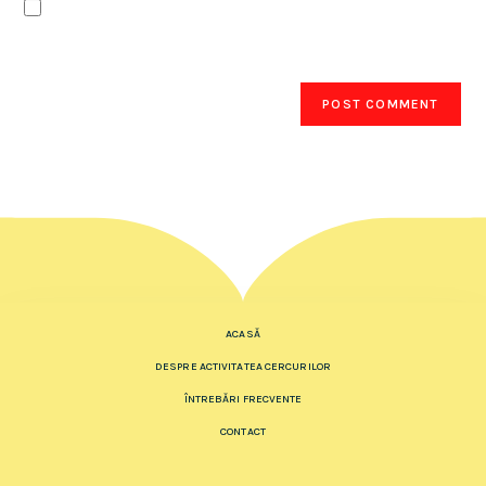
Notifică-mă prin email când sunt publicate
articole noi.
ACASĂ
DESPRE ACTIVITATEA CERCURILOR
ÎNTREBĂRI FRECVENTE
CONTACT