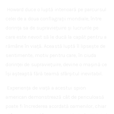
Howard duce o luptă interioară pe parcursul
celei de a doua conflagrații mondiale, între
dorința sa de supraviețuire și lucrurile pe
care este nevoit să le ducă la capăt pentru a
rămâne în viață. Această luptă îl lipsește de
sentimente, motiv pentru care, în ciuda
dorinței de supraviețuire
,
devine o mașină ce
își așteaptă fără teamă sfârșitul inevitabil.
Experiența de viață a acestui spion
american demonstrează cât de periculoasă
poate fi încrederea acordată oamenilor, chiar