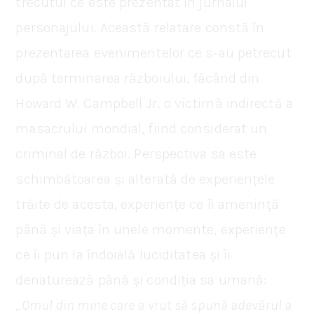
trecutul ce este prezentat în jurnalul
personajului. Această relatare constă în
prezentarea evenimentelor ce s-au petrecut
după terminarea războiului, făcând din
Howard W. Campbell Jr. o victimă indirectă a
masacrului mondial, fiind considerat un
criminal de război. Perspectiva sa este
schimbătoarea și alterată de experiențele
trăite de acesta, experiențe ce îi amenință
până și viața în unele momente, experiențe
ce îi pun la îndoială luciditatea și îi
denaturează până și condiția sa umană:
„
Omul din mine care a vrut să spună adevărul a