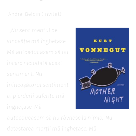
Andrei Belcin (invitat):
„
Nu sentimentul de
vinovăție mă înghețase.
Mă autoeducasem să nu
încerc niciodată acest
sentiment. Nu
înfricoșătorul sentiment
al pierderii suferite mă
înghețase. Mă
autoeducasem să nu râvnesc la nimic. Nu
detestarea morții mă înghețase. Mă