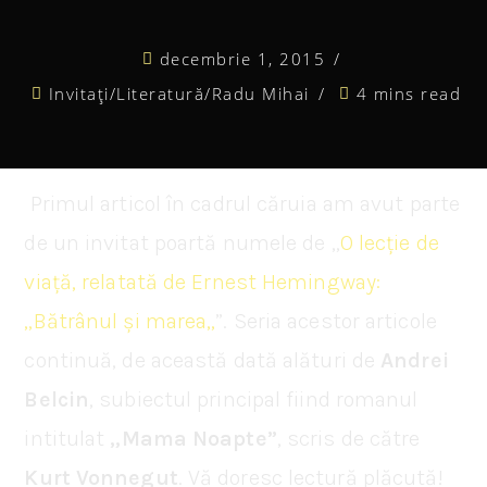
decembrie 1, 2015
Invitați
/
Literatură
/
Radu Mihai
4 mins read
Primul articol în cadrul căruia am avut parte
de un invitat poartă numele de „
O lecție de
viață, relatată de Ernest Hemingway:
„Bătrânul și marea„
”. Seria acestor articole
continuă, de această dată alături de
Andrei
Belcin
, subiectul principal fiind romanul
intitulat
„Mama Noapte”
, scris de către
Kurt Vonnegut
. Vă doresc lectură plăcută!