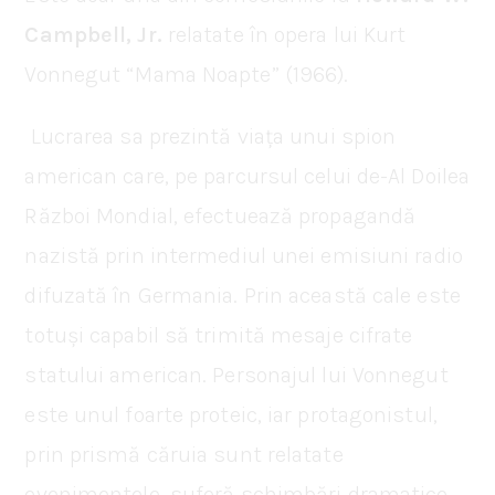
Campbell, Jr.
relatate în opera lui Kurt
Vonnegut “Mama Noapte” (1966).
Lucrarea sa prezintă viața unui spion
american care, pe parcursul celui de-Al Doilea
Război Mondial, efectuează propagandă
nazistă prin intermediul unei emisiuni radio
difuzată în Germania. Prin această cale este
totuși capabil să trimită mesaje cifrate
statului american. Personajul lui Vonnegut
este unul foarte proteic, iar protagonistul,
prin prismă căruia sunt relatate
evenimentele, suferă schimbări dramatice