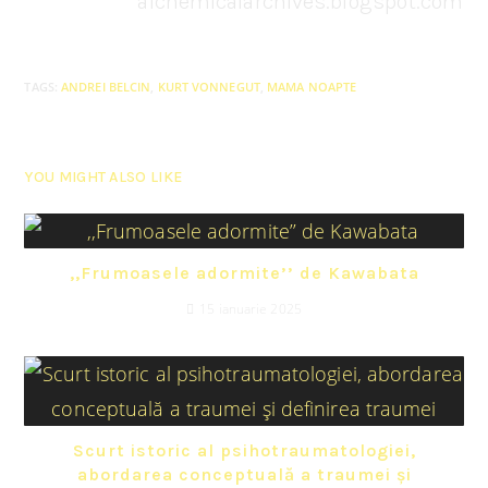
alchemicalarchives.blogspot.com
TAGS
:
ANDREI BELCIN
,
KURT VONNEGUT
,
MAMA NOAPTE
YOU MIGHT ALSO LIKE
,,Frumoasele adormite’’ de Kawabata
15 ianuarie 2025
Scurt istoric al psihotraumatologiei,
abordarea conceptuală a traumei și