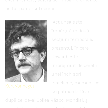
pe tot parcursul operei.
Acțiunea este
împărțită în două
secțiuni temporale:
prezentul, în care
Howard este
împrejmuit de pereții
unei închisori
israeliene, moment ce
Kurt Vonnegut
se petrece la 15 ani
după cel de-al Doilea Război Mondial, și