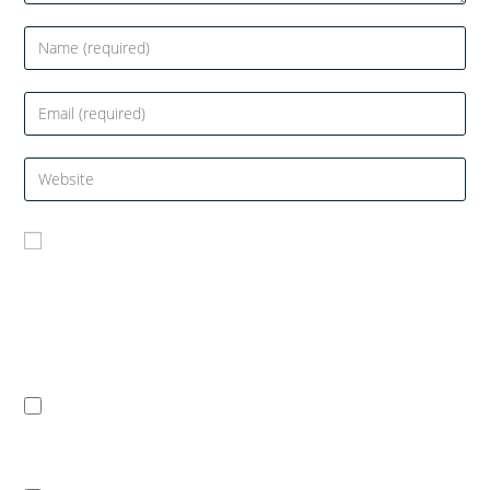
Salvează-mi numele, emailul și site-ul web în
acest navigator pentru data viitoare când o să
comentez.
Notifică-mă prin email când sunt publicate
alte comentarii.