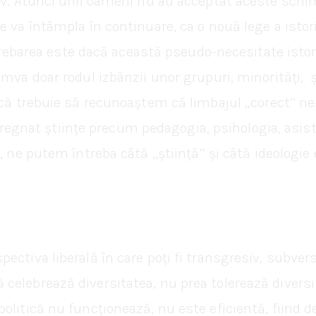
iv. Atunci unii oameni nu au acceptat aceste schim
va întâmpla în continuare, ca o nouă lege a istoriei
 Întrebarea este dacă această pseudo-necesitate ist
umva doar rodul izbânzii unor grupuri, minorități, 
că trebuie să recunoaștem că limbajul ,,corect’’ ne
impregnat științe precum pedagogia, psihologia, asis
, ne putem întreba câtă ,,știință’’ și câtă ideologi
ectiva liberală în care poți fi transgresiv, subver
lebrează diversitatea, nu prea tolerează diversitat
olitică nu funcționează, nu este eficientă, fiind de