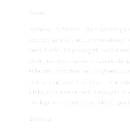
Dyson
Dyson nu ne face să uităm că stânga a 
incorect să spui ,,lucruri ofensatoare’’
pierdut statutul privilegiat, după discrimi
exprimării libere, se victimizează plâng
este precum nobilul sau burghezul lipsit
proletarii agresivi. Însă Dyson ne atra
albilor, concepte ca rasă, clasă, gen, o
privilegii, conceptele sunt folosite pen
Goldberg