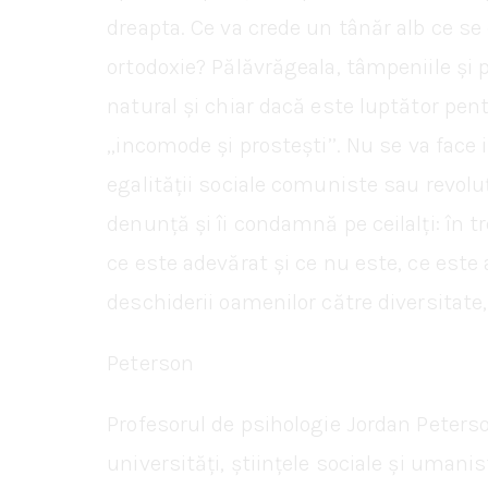
dreapta. Ce va crede un tânăr alb ce se 
ortodoxie? Pălăvrăgeala, tâmpeniile și p
natural și chiar dacă este luptător pen
,,incomode și prostești’’. Nu se va fac
egalității sociale comuniste sau revolu
denunță și îi condamnă pe ceilalți: în t
ce este adevărat și ce nu este, ce este a
deschiderii oamenilor către diversitate,
Peterson
Profesorul de psihologie Jordan Peterson
universități, științele sociale și uman