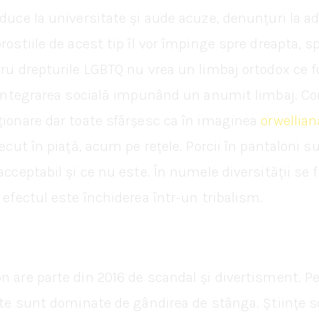
duce la universitate și aude acuze, denunțuri la adr
rostiile de acest tip îl vor împinge spre dreapta, 
tru drepturile LGBTQ nu vrea un limbaj ortodox ce 
e integrarea socială impunând un anumit limbaj. Cor
ționare dar toate sfârșesc ca în imaginea
orwellian
recut în piață, acum pe rețele. Porcii în pantaloni s
cceptabil și ce nu este. În numele diversității se fa
 efectul este închiderea într-un tribalism.
 are parte din 2016 de scandal și divertisment. Pet
iste sunt dominate de gândirea de stânga. Științe s