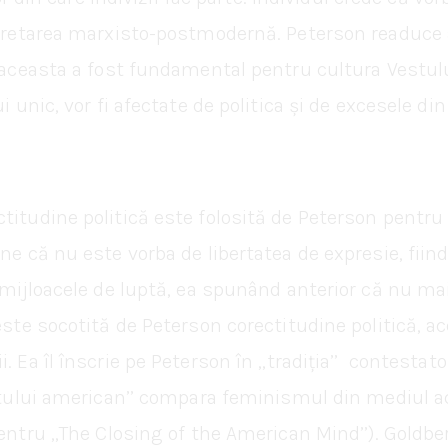
erpretarea marxisto-postmodernă. Peterson readuce 
i aceasta a fost fundamental pentru cultura Vestulu
 unic, vor fi afectate de politica și de excesele din 
titudine politică este folosită de Peterson pentru 
ne că nu este vorba de libertatea de expresie, fiind 
e mijloacele de luptă, ea spunând anterior că nu ma
 este socotită de Peterson corectitudine politică, 
 Ea îl înscrie pe Peterson în ,,tradiția’’ contestator
iritului american’’ compara feminismul din mediul
entru ,,The Closing of the American Mind’’). Goldber