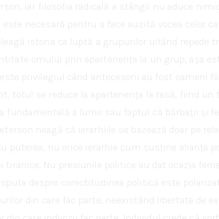
n, iar filosofia radicală a stângii nu aduce nimic
ii este necesară pentru a face auzită vocea celor ca
țeleagă istoria ca luptă a grupurilor uitând repede 
ntitate omului prin apartenența la un grup, așa es
 este privilegiul când antecesorii au fost oameni făr
t, totul se reduce la apartenența la rasă, fiind un
ea fundamentală a lumii sau faptul că bărbații și f
Peterson neagă că ierarhiile se bazează doar pe rela
ă cu puterea, nu orice ierarhie cum susține alianț
 tiranice. Nu presiunile politice au dat ocazia feme
isputa despre corectitudinea politică este polarizat
urilor din care fac parte, neexistând libertate de e
lor din care indivizii fac parte. Individul crede că vo