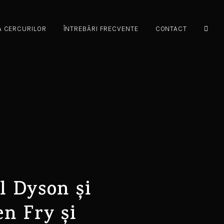
A CERCURILOR
ÎNTREBĂRI FRECVENTE
CONTACT
el Dyson și
n Fry și