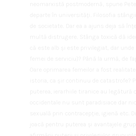
neomarxistă postmodernă, spune Peterso
departe în universități. Filosofia stâng
de societate. Dar ea a ajuns deja să în
multă distrugere. Stânga toxică dă ide
că este alb și este privilegiat, dar unde
femei de serviciu)? Până la urmă, de fap
Oare oprimarea femeilor a fost realitat
istoria, ca șir continuu de catastrofe? 
puterea, ierarhiile tiranice au legătur
occidentale nu sunt paradisiace dar nici
sexuală prin contracepție, igienă etc. D
joacă pentru puterea și avantajele grup
afirmării puterii și privilegiilor grupuri