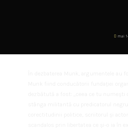
mai 1
În dezbaterea Munk, argumentele au fost
Munk fiind conducătorii fundației organi
dezbătută a fost: ,,ceea ce tu numești c
stânga militantă cu predicatorul negru,
corectitudinii politice, scriitorul și 
scandalos prin libertatea ce și-o ia în 