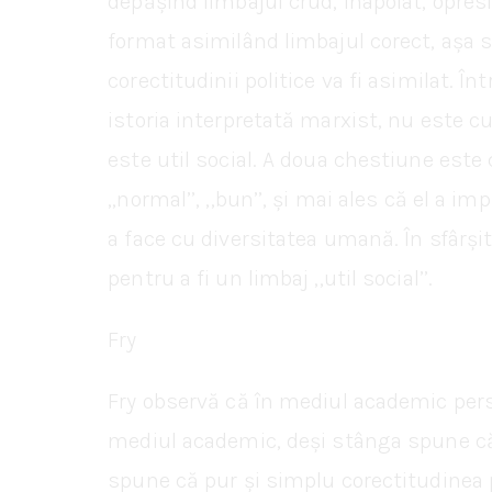
depășind limbajul crud, înapoiat, opres
format asimilând limbajul corect, așa se 
corectitudinii politice va fi asimilat.
istoria interpretată marxist, nu este c
este util social. A doua chestiune este 
,,normal’’, ,,bun’’, și mai ales că el a 
a face cu diversitatea umană. În sfârșit
pentru a fi un limbaj ,,util social’’.
Fry
Fry observă că în mediul academic persp
mediul academic, deși stânga spune că ce
spune că pur și simplu corectitudinea p