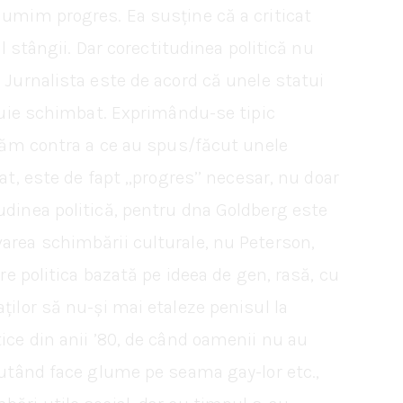
numim progres. Ea susține că a criticat
l stângii. Dar corectitudinea politică nu
 Jurnalista este de acord că unele statui
ebuie schimbat. Exprimându-se tipic
oltăm contra a ce au spus/făcut unele
t, este de fapt ,,progres’’ necesar, nu doar
udinea politică, pentru dna Goldberg este
varea schimbării culturale, nu Peterson,
re politica bazată pe ideea de gen, rasă, cu
ților să nu-și mai etaleze penisul la
ice din anii ’80, de când oamenii nu au
iputând face glume pe seama gay-lor etc.,