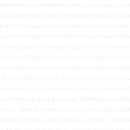
diente în corectitudinea politică ce nu aduc a ce 
rile universitare, a se citi dreptate socială, scop a
ângii în campusurile universitare sau de pe rețele.
 cultura, implicit și cine este ridicat pe soclu tr
ne revoltă acum’’, inversul faptului că noi ne rev
ste bine. Desigur factorul subiectiv trebuie elimina
ecut. Ceea ce pentru Jordan Peterson este corectit
g se consideră de partea iluminismului prin promo
area ordinii sociale, ea recunoscând apropierea dint
 este mereu disputa grupurilor. Goldberg cere bărba
i. Ea observă marea victorie a corectitudinii polit
te pentru femei, indieni pentru ,,indigeni’’, nema