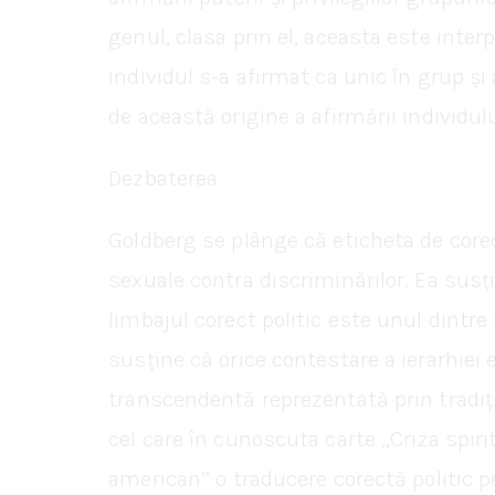
genul, clasa prin el, aceasta este int
individul s-a afirmat ca unic în grup ș
de această origine a afirmării individului
Dezbaterea
Goldberg se plânge că eticheta de corec
sexuale contra discriminărilor. Ea susți
limbajul corect politic este unul dintr
susține că orice contestare a ierarhiei
transcendentă reprezentată prin tradiții.
cel care în cunoscuta carte ,,Criza sp
american’’ o traducere corectă politic p