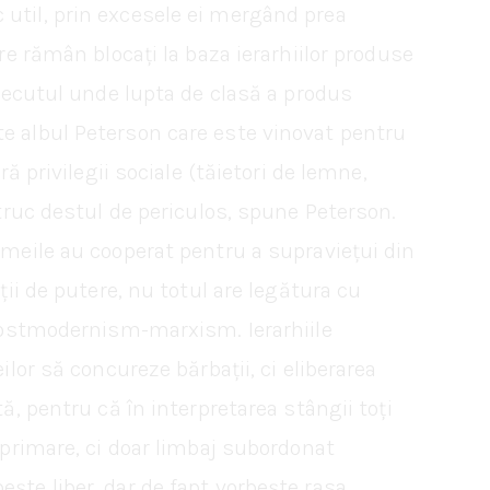
 util, prin excesele ei mergând prea
re rămân blocați la baza ierarhiilor produse
trecutul unde lupta de clasă a produs
te albul Peterson care este vinovat pentru
ă privilegii sociale (tăietori de lemne,
 truc destul de periculos, spune Peterson.
emeile au cooperat pentru a supraviețui din
ții de putere, nu totul are legătura cu
a postmodernism-marxism. Ierarhiile
ilor să concureze bărbații, ci eliberarea
ă, pentru că în interpretarea stângii toți
xprimare, ci doar limbaj subordonat
rbește liber, dar de fapt vorbește rasa,