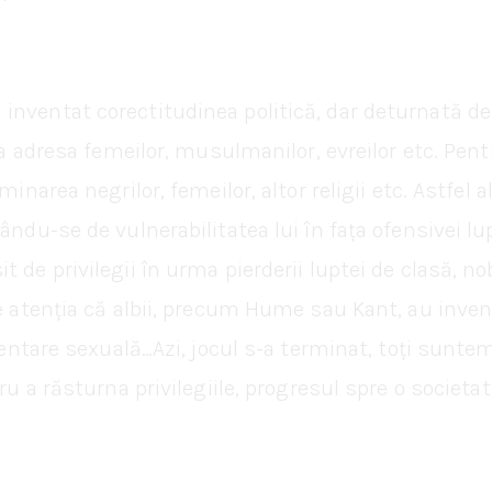
inventat corectitudinea politică, dar deturnată de
 la adresa femeilor, musulmanilor, evreilor etc. Pen
narea negrilor, femeilor, altor religii etc. Astfel alb
ându-se de vulnerabilitatea lui în fața ofensivei lup
 de privilegii în urma pierderii luptei de clasă, no
ge atenția că albii, precum Hume sau Kant, au inve
rientare sexuală…Azi, jocul s-a terminat, toți sunt
tru a răsturna privilegiile, progresul spre o societ