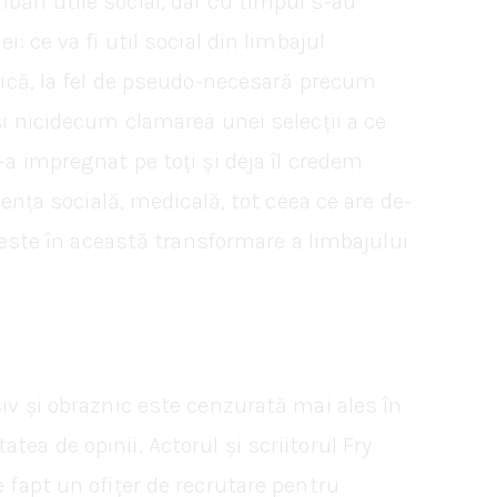
bări utile social, dar cu timpul s-au
: ce va fi util social din limbajul
orică, la fel de pseudo-necesară precum
și nicidecum clamarea unei selecții a ce
-a impregnat pe toți și deja îl credem
tența socială, medicală, tot ceea ce are de-
e este în această transformare a limbajului
siv și obraznic este cenzurată mai ales în
ea de opinii. Actorul și scriitorul Fry
 fapt un ofițer de recrutare pentru