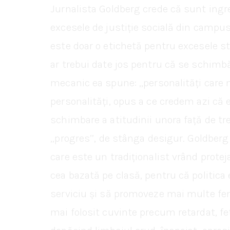
Jurnalista Goldberg crede că sunt ingre
excesele de justiție socială din campusu
este doar o etichetă pentru excesele st
ar trebui date jos pentru că se schimbă
mecanic ea spune: ,,personalități care 
personalități, opus a ce credem azi că e
schimbare a atitudinii unora față de tr
,,progres’’, de stânga desigur. Goldber
care este un tradiționalist vrând protej
cea bazată pe clasă, pentru că politica
serviciu și să promoveze mai multe feme
mai folosit cuvinte precum retardat, fe