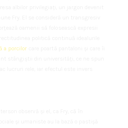
esa albilor privilegiați, un jargon devenit
spune Fry. El se consideră un transgresiv
forțează oamenii să folosească expresii
ectitudinea politică continuă idealurile
ă a porcilor
care poartă pantaloni și care îi
unt stângiștii din universități, ce ne spun
c lucruri rele, iar efectul este invers
erson observă și el, ca Fry, că în
ociale și umaniste au la bază o pastișă