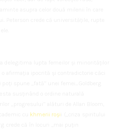
aminte asupra celor două milenii în care
i. Peterson crede că universitățile, rupte
ele.
a delegitima lupta femeilor și minorităților
o afirmația ipocrită și contradictorie căci
i poți spune ,,fată’’ unei femei…Goldberg
acesta susținând o ordine naturală
ilor ,,progresului’’ alături de Allan Bloom,
 academic cu
khmerii roși
i (,,criza spiritului
g crede că în locuri ,,mai puțin