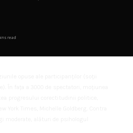
ins read
nile opuse ale participanților (soții
e). În fața a 3000 de spectatori, moțiunea
ea progresului corectitudinii politice,
New York Times, Michelle Goldberg. Contra
gi moderate, alături de psihologul