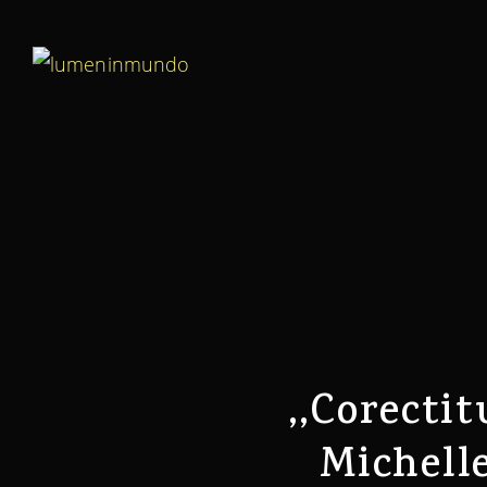
,,Corectit
Michell