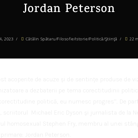
Jordan Peterson
4, 2023
Cătălin Spătaru
/
Filosofie
/
Istorie
/
Politică
/
Știință
22 m
 acoperite de acuze și de sentințe produse de viziu
zatoare a dezbaterii pe tema corectitudinii politic
orectitudine politică, eu numesc progres’’. De part
 scriitorul Michael Eric Dyson și jurnalista de la 
actorul homosexual Stephen Fry, membru al unei stân
exprimare: Jordan Peterson.