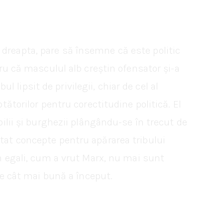
 dreapta, pare să însemne că este politic
tru că masculul alb creștin ofensator și-a
ul lipsit de privilegii, chiar de cel al
tătorilor pentru corectitudine politică. El
bilii și burghezii plângându-se în trecut de
ntat concepte pentru apărarea tribului
em egali, cum a vrut Marx, nu mai sunt
ate cât mai bună a început.